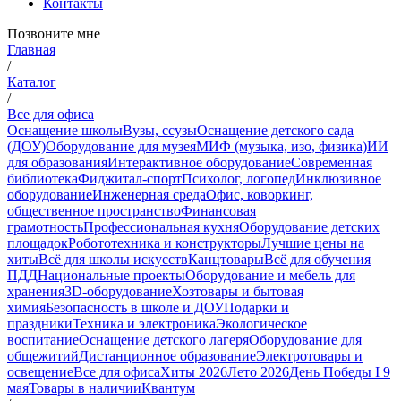
Контакты
Позвоните мне
Главная
/
Каталог
/
Все для офиса
Оснащение школы
Вузы, ссузы
Оснащение детского сада
(ДОУ)
Оборудование для музея
МИФ (музыка, изо, физика)
ИИ
для образования
Интерактивное оборудование
Современная
библиотека
Фиджитал-спорт
Психолог, логопед
Инклюзивное
оборудование
Инженерная среда
Офис, коворкинг,
общественное пространство
Финансовая
грамотность
Профессиональная кухня
Оборудование детских
площадок
Робототехника и конструкторы
Лучшие цены на
хиты
Всё для школы искусств
Канцтовары
Всё для обучения
ПДД
Национальные проекты
Оборудование и мебель для
хранения
3D-оборудование
Хозтовары и бытовая
химия
Безопасность в школе и ДОУ
Подарки и
праздники
Техника и электроника
Экологическое
воспитание
Оснащение детского лагеря
Оборудование для
общежитий
Дистанционное образование
Электротовары и
освещение
Все для офиса
Хиты 2026
Лето 2026
День Победы I 9
мая
Товары в наличии
Квантум