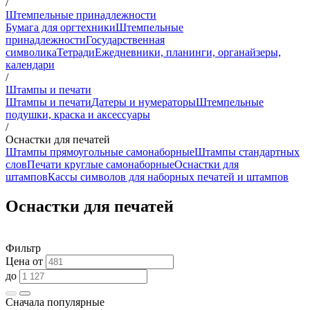
/
Штемпельные принадлежности
Бумага для оргтехники
Штемпельные
принадлежности
Государственная
символика
Тетради
Ежедневники, планинги, органайзеры,
календари
/
Штампы и печати
Штампы и печати
Датеры и нумераторы
Штемпельные
подушки, краска и аксессуары
/
Оснастки для печатей
Штампы прямоугольные самонаборные
Штампы стандартных
слов
Печати круглые самонаборные
Оснастки для
штампов
Кассы символов для наборных печатей и штампов
Оснастки для печатей
Фильтр
Цена от
до
Сначала популярные