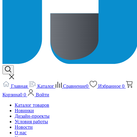
Главная
Каталог
Сравнение
0
Избранное
0
Корзина
0
0
Войти
Каталог товаров
Новинки
Дизайн-проекты
Условия работы
Новости
О нас