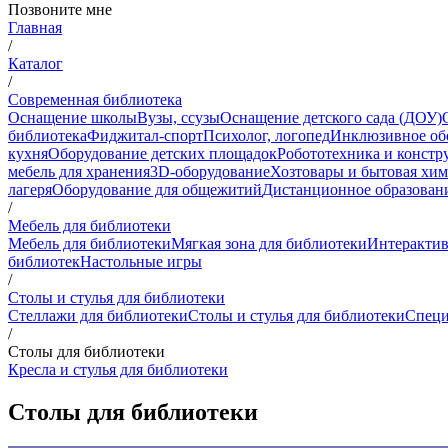
Позвоните мне
Главная
/
Каталог
/
Современная библиотека
Оснащение школы
Вузы, ссузы
Оснащение детского сада (ДОУ)
библиотека
Фиджитал-спорт
Психолог, логопед
Инклюзивное об
кухня
Оборудование детских площадок
Робототехника и констр
мебель для хранения
3D-оборудование
Хозтовары и бытовая хи
лагеря
Оборудование для общежитий
Дистанционное образован
/
Мебель для библиотеки
Мебель для библиотеки
Мягкая зона для библиотеки
Интерактив
библиотек
Настольные игры
/
Столы и стулья для библиотеки
Стеллажи для библиотеки
Столы и стулья для библиотеки
Специ
/
Столы для библиотеки
Кресла и стулья для библиотеки
Столы для библиотеки