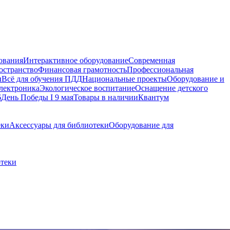
ования
Интерактивное оборудование
Современная
остранство
Финансовая грамотность
Профессиональная
ы
Всё для обучения ПДД
Национальные проекты
Оборудование и
электроника
Экологическое воспитание
Оснащение детского
6
День Победы I 9 мая
Товары в наличии
Квантум
еки
Аксессуары для библиотеки
Оборудование для
отеки