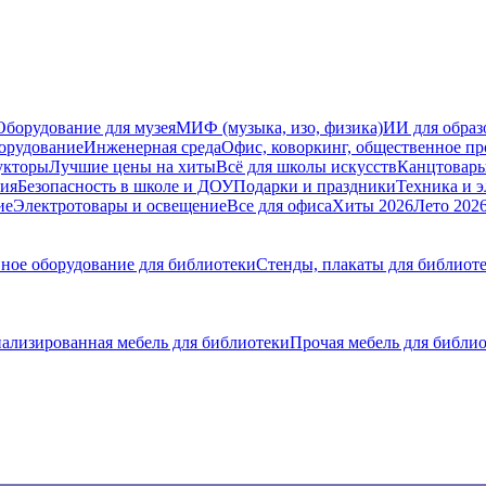
Оборудование для музея
МИФ (музыка, изо, физика)
ИИ для образ
орудование
Инженерная среда
Офис, коворкинг, общественное пр
укторы
Лучшие цены на хиты
Всё для школы искусств
Канцтовар
мия
Безопасность в школе и ДОУ
Подарки и праздники
Техника и 
ие
Электротовары и освещение
Все для офиса
Хиты 2026
Лето 202
ное оборудование для библиотеки
Стенды, плакаты для библиот
ализированная мебель для библиотеки
Прочая мебель для библи