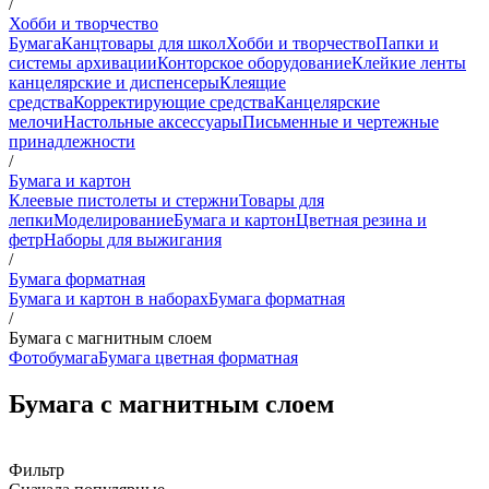
/
Хобби и творчество
Бумага
Канцтовары для школ
Хобби и творчество
Папки и
системы архивации
Конторское оборудование
Клейкие ленты
канцелярские и диспенсеры
Клеящие
средства
Корректирующие средства
Канцелярские
мелочи
Настольные аксессуары
Письменные и чертежные
принадлежности
/
Бумага и картон
Клеевые пистолеты и стержни
Товары для
лепки
Моделирование
Бумага и картон
Цветная резина и
фетр
Наборы для выжигания
/
Бумага форматная
Бумага и картон в наборах
Бумага форматная
/
Бумага с магнитным слоем
Фотобумага
Бумага цветная форматная
Бумага с магнитным слоем
Фильтр