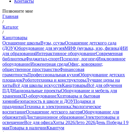
Контакты
Позвоните мне
Главная
/
Каталог
/
Канцтовары
Оснащение школы
Вузы, ссузы
Оснащение детского сада
(ДОУ)
Оборудование для музея
МИФ (музыка, изо, физика)
ИИ
для образования
Интерактивное оборудование
Современная
библиотека
Фиджитал-спорт
Психолог, логопед
Инклюзивное
оборудование
Инженерная среда
Офис, коворкинг,
общественное пространство
Финансовая
грамотность
Профессиональная кухня
Оборудование детских
площадок
Робототехника и конструкторы
Лучшие цены на
хиты
Всё для школы искусств
Канцтовары
Всё для обучения
ПДД
Национальные проекты
Оборудование и мебель для
хранения
3D-оборудование
Хозтовары и бытовая
химия
Безопасность в школе и ДОУ
Подарки и
праздники
Техника и электроника
Экологическое
воспитание
Оснащение детского лагеря
Оборудование для
общежитий
Дистанционное образование
Электротовары и
освещение
Все для офиса
Хиты 2026
Лето 2026
День Победы I 9
мая
Товары в наличии
Квантум