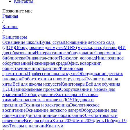
Контакты
Позвоните мне
Главная
/
Каталог
/
Канцтовары
Оснащение школы
Вузы, ссузы
Оснащение детского сада
(ДОУ)
Оборудование для музея
МИФ (музыка, изо, физика)
ИИ
для образования
Интерактивное оборудование
Современная
библиотека
Фиджитал-спорт
Психолог, логопед
Инклюзивное
оборудование
Инженерная среда
Офис, коворкинг,
общественное пространство
Финансовая
грамотность
Профессиональная кухня
Оборудование детских
площадок
Робототехника и конструкторы
Лучшие цены на
хиты
Всё для школы искусств
Канцтовары
Всё для обучения
ПДД
Национальные проекты
Оборудование и мебель для
хранения
3D-оборудование
Хозтовары и бытовая
химия
Безопасность в школе и ДОУ
Подарки и
праздники
Техника и электроника
Экологическое
воспитание
Оснащение детского лагеря
Оборудование для
общежитий
Дистанционное образование
Электротовары и
освещение
Все для офиса
Хиты 2026
Лето 2026
День Победы I 9
мая
Товары в наличии
Квантум