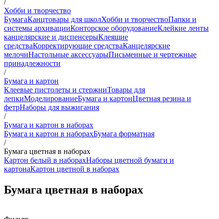
/
Хобби и творчество
Бумага
Канцтовары для школ
Хобби и творчество
Папки и
системы архивации
Конторское оборудование
Клейкие ленты
канцелярские и диспенсеры
Клеящие
средства
Корректирующие средства
Канцелярские
мелочи
Настольные аксессуары
Письменные и чертежные
принадлежности
/
Бумага и картон
Клеевые пистолеты и стержни
Товары для
лепки
Моделирование
Бумага и картон
Цветная резина и
фетр
Наборы для выжигания
/
Бумага и картон в наборах
Бумага и картон в наборах
Бумага форматная
/
Бумага цветная в наборах
Картон белый в наборах
Наборы цветной бумаги и
картона
Картон цветной в наборах
Бумага цветная в наборах