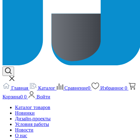
Главная
Каталог
Сравнение
0
Избранное
0
Корзина
0
0
Войти
Каталог товаров
Новинки
Дизайн-проекты
Условия работы
Новости
О нас