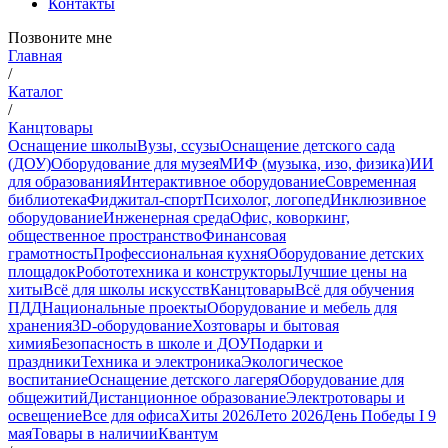
Контакты
Позвоните мне
Главная
/
Каталог
/
Канцтовары
Оснащение школы
Вузы, ссузы
Оснащение детского сада
(ДОУ)
Оборудование для музея
МИФ (музыка, изо, физика)
ИИ
для образования
Интерактивное оборудование
Современная
библиотека
Фиджитал-спорт
Психолог, логопед
Инклюзивное
оборудование
Инженерная среда
Офис, коворкинг,
общественное пространство
Финансовая
грамотность
Профессиональная кухня
Оборудование детских
площадок
Робототехника и конструкторы
Лучшие цены на
хиты
Всё для школы искусств
Канцтовары
Всё для обучения
ПДД
Национальные проекты
Оборудование и мебель для
хранения
3D-оборудование
Хозтовары и бытовая
химия
Безопасность в школе и ДОУ
Подарки и
праздники
Техника и электроника
Экологическое
воспитание
Оснащение детского лагеря
Оборудование для
общежитий
Дистанционное образование
Электротовары и
освещение
Все для офиса
Хиты 2026
Лето 2026
День Победы I 9
мая
Товары в наличии
Квантум