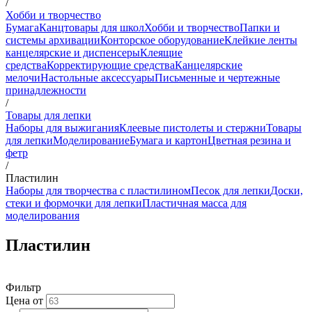
/
Хобби и творчество
Бумага
Канцтовары для школ
Хобби и творчество
Папки и
системы архивации
Конторское оборудование
Клейкие ленты
канцелярские и диспенсеры
Клеящие
средства
Корректирующие средства
Канцелярские
мелочи
Настольные аксессуары
Письменные и чертежные
принадлежности
/
Товары для лепки
Наборы для выжигания
Клеевые пистолеты и стержни
Товары
для лепки
Моделирование
Бумага и картон
Цветная резина и
фетр
/
Пластилин
Наборы для творчества с пластилином
Песок для лепки
Доски,
стеки и формочки для лепки
Пластичная масса для
моделирования
Пластилин
Фильтр
Цена от