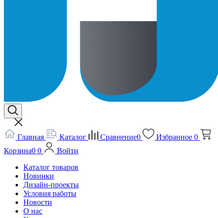
Главная
Каталог
Сравнение
0
Избранное
0
Корзина
0
0
Войти
Каталог товаров
Новинки
Дизайн-проекты
Условия работы
Новости
О нас