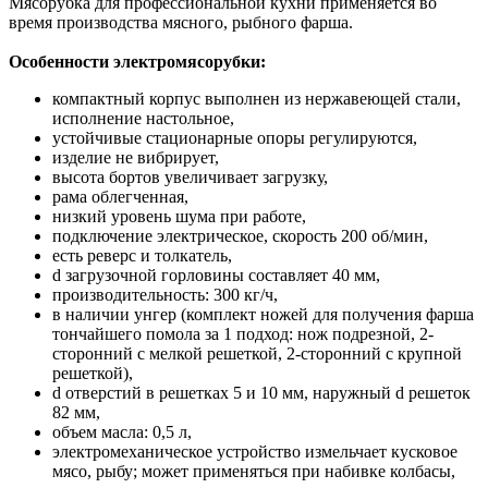
Мясорубка для профессиональной кухни применяется во
время производства мясного, рыбного фарша.
Особенности электромясорубки:
компактный корпус выполнен из нержавеющей стали,
исполнение настольное,
устойчивые стационарные опоры регулируются,
изделие не вибрирует,
высота бортов увеличивает загрузку,
рама облегченная,
низкий уровень шума при работе,
подключение электрическое, скорость 200 об/мин,
есть реверс и толкатель,
d загрузочной горловины составляет 40 мм,
производительность: 300 кг/ч,
в наличии унгер (комплект ножей для получения фарша
тончайшего помола за 1 подход: нож подрезной, 2-
сторонний с мелкой решеткой, 2-сторонний с крупной
решеткой),
d отверстий в решетках 5 и 10 мм, наружный d решеток
82 мм,
объем масла: 0,5 л,
электромеханическое устройство измельчает кусковое
мясо, рыбу; может применяться при набивке колбасы,