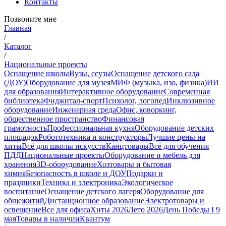
Контакты
Позвоните мне
Главная
/
Каталог
/
Национальные проекты
Оснащение школы
Вузы, ссузы
Оснащение детского сада
(ДОУ)
Оборудование для музея
МИФ (музыка, изо, физика)
ИИ
для образования
Интерактивное оборудование
Современная
библиотека
Фиджитал-спорт
Психолог, логопед
Инклюзивное
оборудование
Инженерная среда
Офис, коворкинг,
общественное пространство
Финансовая
грамотность
Профессиональная кухня
Оборудование детских
площадок
Робототехника и конструкторы
Лучшие цены на
хиты
Всё для школы искусств
Канцтовары
Всё для обучения
ПДД
Национальные проекты
Оборудование и мебель для
хранения
3D-оборудование
Хозтовары и бытовая
химия
Безопасность в школе и ДОУ
Подарки и
праздники
Техника и электроника
Экологическое
воспитание
Оснащение детского лагеря
Оборудование для
общежитий
Дистанционное образование
Электротовары и
освещение
Все для офиса
Хиты 2026
Лето 2026
День Победы I 9
мая
Товары в наличии
Квантум