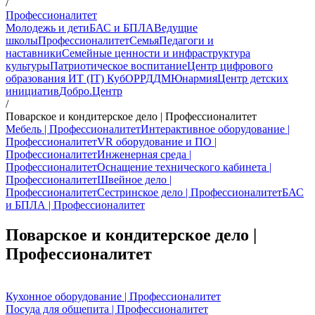
/
Профессионалитет
Молодежь и дети
БАС и БПЛА
Ведущие
школы
Профессионалитет
Семья
Педагоги и
наставники
Семейные ценности и инфраструктура
культуры
Патриотическое воспитание
Центр цифрового
образования ИТ (IT) Куб
ОР
РДДМ
Юнармия
Центр детских
инициатив
Добро.Центр
/
Поварское и кондитерское дело | Профессионалитет
Мебель | Профессионалитет
Интерактивное оборудование |
Профессионалитет
VR оборудование и ПО |
Профессионалитет
Инженерная среда |
Профессионалитет
Оснащение технического кабинета |
Профессионалитет
Швейное дело |
Профессионалитет
Сестринское дело | Профессионалитет
БАС
и БПЛА | Профессионалитет
Поварское и кондитерское дело |
Профессионалитет
Кухонное оборудование | Профессионалитет
Посуда для общепита | Профессионалитет