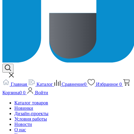
Главная
Каталог
Сравнение
0
Избранное
0
Корзина
0
0
Войти
Каталог товаров
Новинки
Дизайн-проекты
Условия работы
Новости
О нас