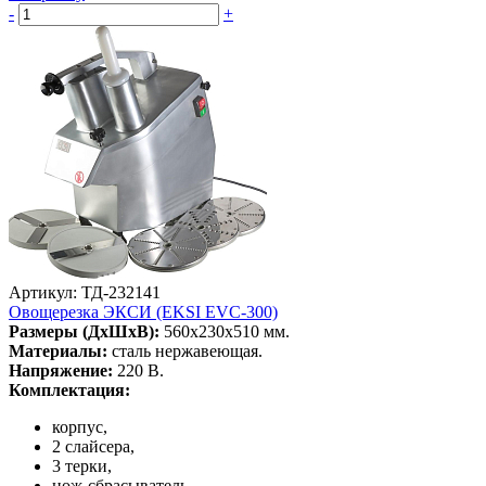
-
+
Артикул: ТД-232141
Овощерезка ЭКСИ (EKSI EVC-300)
Размеры (ДхШхВ):
560х230х510 мм.
Материалы:
сталь нержавеющая.
Напряжение:
220 В.
Комплектация:
корпус,
2 cлайсера,
3 терки,
нож-сбрасыватель.