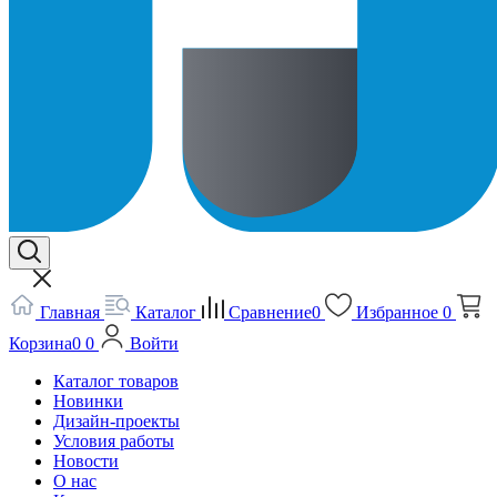
Главная
Каталог
Сравнение
0
Избранное
0
Корзина
0
0
Войти
Каталог товаров
Новинки
Дизайн-проекты
Условия работы
Новости
О нас