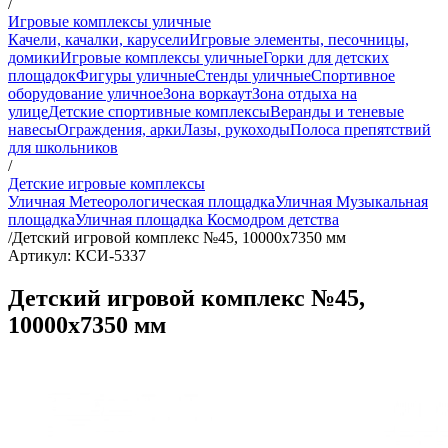
/
Игровые комплексы уличные
Качели, качалки, карусели
Игровые элементы, песочницы,
домики
Игровые комплексы уличные
Горки для детских
площадок
Фигуры уличные
Стенды уличные
Спортивное
оборудование уличное
Зона воркаут
Зона отдыха на
улице
Детские спортивные комплексы
Веранды и теневые
навесы
Ограждения, арки
Лазы, рукоходы
Полоса препятствий
для школьников
/
Детские игровые комплексы
Уличная Метеорологическая площадка
Уличная Музыкальная
площадка
Уличная площадка Космодром детства
/
Детский игровой комплекс №45, 10000х7350 мм
Артикул: КСИ-5337
Детский игровой комплекс №45,
10000х7350 мм