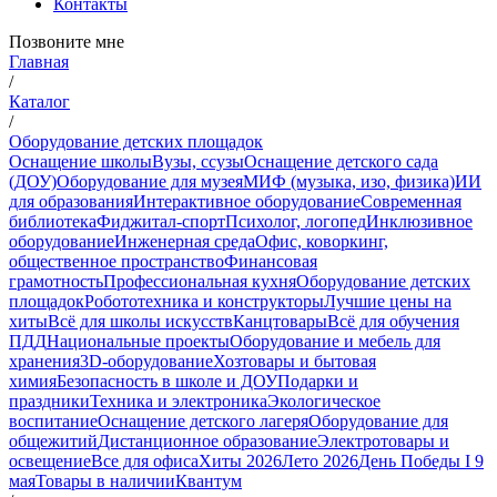
Контакты
Позвоните мне
Главная
/
Каталог
/
Оборудование детских площадок
Оснащение школы
Вузы, ссузы
Оснащение детского сада
(ДОУ)
Оборудование для музея
МИФ (музыка, изо, физика)
ИИ
для образования
Интерактивное оборудование
Современная
библиотека
Фиджитал-спорт
Психолог, логопед
Инклюзивное
оборудование
Инженерная среда
Офис, коворкинг,
общественное пространство
Финансовая
грамотность
Профессиональная кухня
Оборудование детских
площадок
Робототехника и конструкторы
Лучшие цены на
хиты
Всё для школы искусств
Канцтовары
Всё для обучения
ПДД
Национальные проекты
Оборудование и мебель для
хранения
3D-оборудование
Хозтовары и бытовая
химия
Безопасность в школе и ДОУ
Подарки и
праздники
Техника и электроника
Экологическое
воспитание
Оснащение детского лагеря
Оборудование для
общежитий
Дистанционное образование
Электротовары и
освещение
Все для офиса
Хиты 2026
Лето 2026
День Победы I 9
мая
Товары в наличии
Квантум