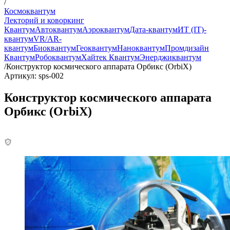
/
Космоквантум
Лекторий и коворкинг
Квантум
Автоквантум
Аэроквантум
Дата-квантум
ИТ (IT)-
квантум
VR/AR-
квантум
Биоквантум
Геоквантум
Наноквантум
Промдизайн
Квантум
Робоквантум
Хайтек Квантум
Энерджиквантум
/
Конструктор космического аппарата Орбикс (OrbiX)
Артикул: sps-002
Конструктор космического аппарата
Орбикс (OrbiX)