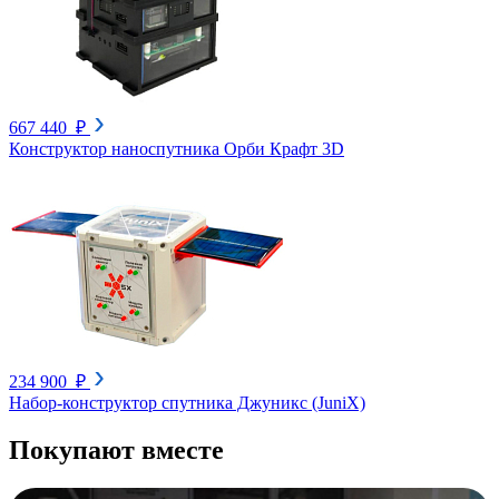
667 440 ₽
Конструктор наноспутника Орби Крафт 3D
234 900 ₽
Набор-конструктор спутника Джуникс (JuniX)
Покупают вместе