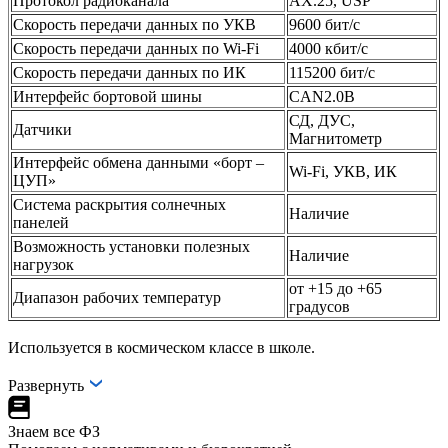
Протокол радиоканала
AX.25, USP
Скорость передачи данных по УКВ
9600 бит/с
Скорость передачи данных по Wi-Fi
4000 кбит/с
Скорость передачи данных по ИК
115200 бит/с
Интерфейс бортовой шины
CAN2.0B
СД, ДУС,
Датчики
Магнитометр
Интерфейс обмена данными «борт –
Wi-Fi, УКВ, ИК
ЦУП»
Система раскрытия солнечных
Наличие
панелей
Возможность установки полезных
Наличие
нагрузок
от +15 до +65
Диапазон рабочих температур
градусов
Используется в космическом классе в школе.
Развернуть
Знаем все ФЗ