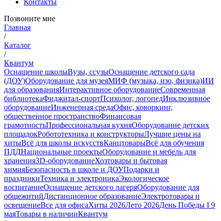
Контакты
Позвоните мне
Главная
/
Каталог
/
Квантум
Оснащение школы
Вузы, ссузы
Оснащение детского сада
(ДОУ)
Оборудование для музея
МИФ (музыка, изо, физика)
ИИ
для образования
Интерактивное оборудование
Современная
библиотека
Фиджитал-спорт
Психолог, логопед
Инклюзивное
оборудование
Инженерная среда
Офис, коворкинг,
общественное пространство
Финансовая
грамотность
Профессиональная кухня
Оборудование детских
площадок
Робототехника и конструкторы
Лучшие цены на
хиты
Всё для школы искусств
Канцтовары
Всё для обучения
ПДД
Национальные проекты
Оборудование и мебель для
хранения
3D-оборудование
Хозтовары и бытовая
химия
Безопасность в школе и ДОУ
Подарки и
праздники
Техника и электроника
Экологическое
воспитание
Оснащение детского лагеря
Оборудование для
общежитий
Дистанционное образование
Электротовары и
освещение
Все для офиса
Хиты 2026
Лето 2026
День Победы I 9
мая
Товары в наличии
Квантум