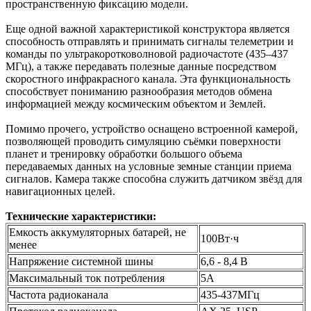
пространственную фиксацию модели.
Еще одной важной характеристикой конструктора является
способность отправлять и принимать сигналы телеметрии и
команды по ультракоротковолновой радиочастоте (435–437
МГц), а также передавать полезные данные посредством
скоростного инфракрасного канала. Эта функциональность
способствует пониманию разнообразия методов обмена
информацией между космическим объектом и Землей.
Помимо прочего, устройство оснащено встроенной камерой,
позволяющей проводить симуляцию съёмки поверхности
планет и тренировку обработки большого объема
передаваемых данных на условные земные станции приема
сигналов. Камера также способна служить датчиком звёзд для
навигационных целей.
Технические характеристики:
Емкость аккумуляторных батарей, не
100Вт·ч
менее
Напряжение системной шины
6,6 - 8,4 В
Максимальный ток потребления
5А
Частота радиоканала
435-437МГц