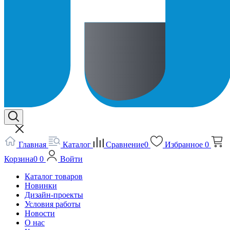
Главная
Каталог
Сравнение
0
Избранное
0
Корзина
0
0
Войти
Каталог товаров
Новинки
Дизайн-проекты
Условия работы
Новости
О нас