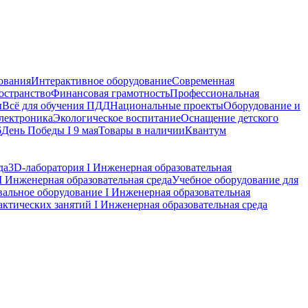
ования
Интерактивное оборудование
Современная
остранство
Финансовая грамотность
Профессиональная
ы
Всё для обучения ПДД
Национальные проекты
Оборудование и
электроника
Экологическое воспитание
Оснащение детского
6
День Победы I 9 мая
Товары в наличии
Квантум
да
3D-лаборатория I Инженерная образовательная
 Инженерная образовательная среда
Учебное оборудование для
вальное оборудование I Инженерная образовательная
ктических занятий I Инженерная образовательная среда