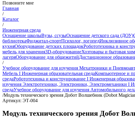
Позвоните мне
Главная
/
Каталог
/
Инженерная среда
Оснащение школы
Вузы, ссузы
Оснащение детского сада (ДОУ)
библиотека
Фиджитал-спорт
Психолог, логопед
Инклюзивное об
кухня
Оборудование детских площадок
Робототехника и констр
мебель для хранения
3D-оборудование
Хозтовары и бытовая хи
лагеря
Оборудование для общежитий
Дистанционное образован
/
Учебное оборудование для изучения Мехатроники и Пневмоавт
Мебель I Инженерная образовательная среда
Компьютерное и пр
среда
Робототехника и конструирование I Инженерная образова
изучения Электротехники, Электроники, Электромеханики I И
среда
Учебное оборудование для изучения Автомобильного дела
/
Модуль технического зрения Добот Волшебник (Dobot Magicia
Артикул: ЭТ-004
Модуль технического зрения Добот Вол