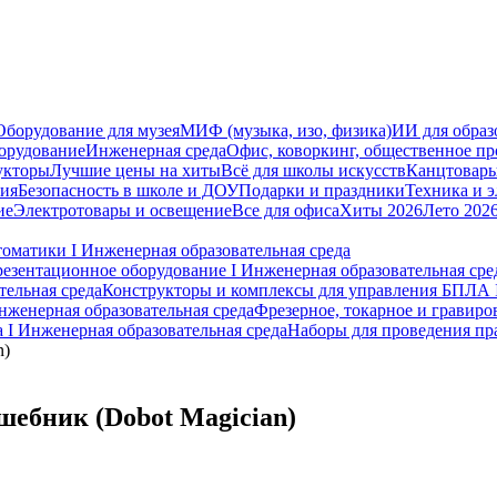
Оборудование для музея
МИФ (музыка, изо, физика)
ИИ для образ
орудование
Инженерная среда
Офис, коворкинг, общественное пр
укторы
Лучшие цены на хиты
Всё для школы искусств
Канцтовар
мия
Безопасность в школе и ДОУ
Подарки и праздники
Техника и 
ие
Электротовары и освещение
Все для офиса
Хиты 2026
Лето 202
оматики I Инженерная образовательная среда
езентационное оборудование I Инженерная образовательная сре
тельная среда
Конструкторы и комплексы для управления БПЛА I
нженерная образовательная среда
Фрезерное, токарное и гравиро
 I Инженерная образовательная среда
Наборы для проведения пра
n)
шебник (Dobot Magician)