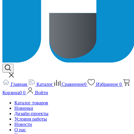
Главная
Каталог
Сравнение
0
Избранное
0
Корзина
0
0
Войти
Каталог товаров
Новинки
Дизайн-проекты
Условия работы
Новости
О нас