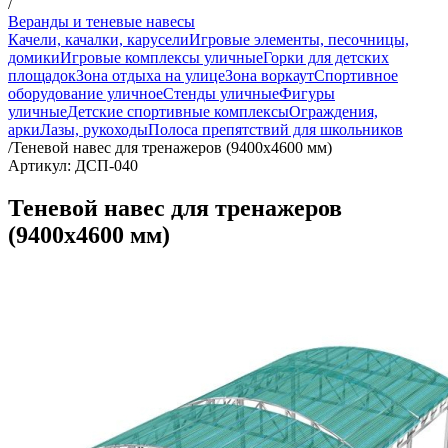
/
Веранды и теневые навесы
Качели, качалки, карусели
Игровые элементы, песочницы,
домики
Игровые комплексы уличные
Горки для детских
площадок
Зона отдыха на улице
Зона воркаут
Спортивное
оборудование уличное
Стенды уличные
Фигуры
уличные
Детские спортивные комплексы
Ограждения,
арки
Лазы, рукоходы
Полоса препятствий для школьников
/
Теневой навес для тренажеров (9400х4600 мм)
Артикул: ДСП-040
Теневой навес для тренажеров
(9400х4600 мм)