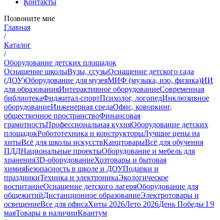
Контакты
Позвоните мне
Главная
/
Каталог
/
Оборудование детских площадок
Оснащение школы
Вузы, ссузы
Оснащение детского сада
(ДОУ)
Оборудование для музея
МИФ (музыка, изо, физика)
ИИ
для образования
Интерактивное оборудование
Современная
библиотека
Фиджитал-спорт
Психолог, логопед
Инклюзивное
оборудование
Инженерная среда
Офис, коворкинг,
общественное пространство
Финансовая
грамотность
Профессиональная кухня
Оборудование детских
площадок
Робототехника и конструкторы
Лучшие цены на
хиты
Всё для школы искусств
Канцтовары
Всё для обучения
ПДД
Национальные проекты
Оборудование и мебель для
хранения
3D-оборудование
Хозтовары и бытовая
химия
Безопасность в школе и ДОУ
Подарки и
праздники
Техника и электроника
Экологическое
воспитание
Оснащение детского лагеря
Оборудование для
общежитий
Дистанционное образование
Электротовары и
освещение
Все для офиса
Хиты 2026
Лето 2026
День Победы I 9
мая
Товары в наличии
Квантум