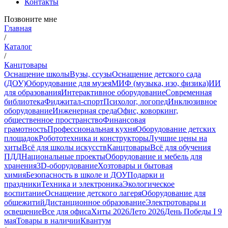
Контакты
Позвоните мне
Главная
/
Каталог
/
Канцтовары
Оснащение школы
Вузы, ссузы
Оснащение детского сада
(ДОУ)
Оборудование для музея
МИФ (музыка, изо, физика)
ИИ
для образования
Интерактивное оборудование
Современная
библиотека
Фиджитал-спорт
Психолог, логопед
Инклюзивное
оборудование
Инженерная среда
Офис, коворкинг,
общественное пространство
Финансовая
грамотность
Профессиональная кухня
Оборудование детских
площадок
Робототехника и конструкторы
Лучшие цены на
хиты
Всё для школы искусств
Канцтовары
Всё для обучения
ПДД
Национальные проекты
Оборудование и мебель для
хранения
3D-оборудование
Хозтовары и бытовая
химия
Безопасность в школе и ДОУ
Подарки и
праздники
Техника и электроника
Экологическое
воспитание
Оснащение детского лагеря
Оборудование для
общежитий
Дистанционное образование
Электротовары и
освещение
Все для офиса
Хиты 2026
Лето 2026
День Победы I 9
мая
Товары в наличии
Квантум