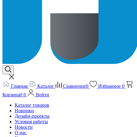
Главная
Каталог
Сравнение
0
Избранное
0
Корзина
0
0
Войти
Каталог товаров
Новинки
Дизайн-проекты
Условия работы
Новости
О нас