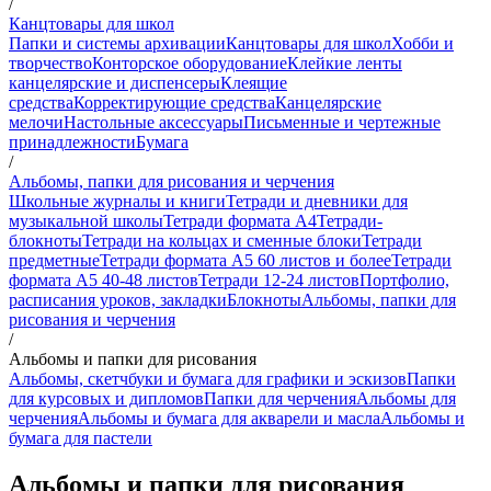
/
Канцтовары для школ
Папки и системы архивации
Канцтовары для школ
Хобби и
творчество
Конторское оборудование
Клейкие ленты
канцелярские и диспенсеры
Клеящие
средства
Корректирующие средства
Канцелярские
мелочи
Настольные аксессуары
Письменные и чертежные
принадлежности
Бумага
/
Альбомы, папки для рисования и черчения
Школьные журналы и книги
Тетради и дневники для
музыкальной школы
Тетради формата А4
Тетради-
блокноты
Тетради на кольцах и сменные блоки
Тетради
предметные
Тетради формата А5 60 листов и более
Тетради
формата А5 40-48 листов
Тетради 12-24 листов
Портфолио,
расписания уроков, закладки
Блокноты
Альбомы, папки для
рисования и черчения
/
Альбомы и папки для рисования
Альбомы, скетчбуки и бумага для графики и эскизов
Папки
для курсовых и дипломов
Папки для черчения
Альбомы для
черчения
Альбомы и бумага для акварели и масла
Альбомы и
бумага для пастели
Альбомы и папки для рисования