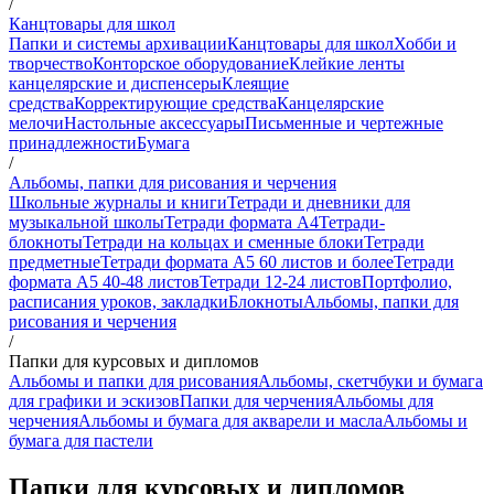
/
Канцтовары для школ
Папки и системы архивации
Канцтовары для школ
Хобби и
творчество
Конторское оборудование
Клейкие ленты
канцелярские и диспенсеры
Клеящие
средства
Корректирующие средства
Канцелярские
мелочи
Настольные аксессуары
Письменные и чертежные
принадлежности
Бумага
/
Альбомы, папки для рисования и черчения
Школьные журналы и книги
Тетради и дневники для
музыкальной школы
Тетради формата А4
Тетради-
блокноты
Тетради на кольцах и сменные блоки
Тетради
предметные
Тетради формата А5 60 листов и более
Тетради
формата А5 40-48 листов
Тетради 12-24 листов
Портфолио,
расписания уроков, закладки
Блокноты
Альбомы, папки для
рисования и черчения
/
Папки для курсовых и дипломов
Альбомы и папки для рисования
Альбомы, скетчбуки и бумага
для графики и эскизов
Папки для черчения
Альбомы для
черчения
Альбомы и бумага для акварели и масла
Альбомы и
бумага для пастели
Папки для курсовых и дипломов