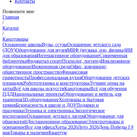
Контакты
Позвоните мне
Главная
/
Каталог
/
Канцтовары
Оснащение школы
Вузы, ссузы
Оснащение детского сада
(ДОУ)
Оборудование для музея
МИФ (музыка, изо, физика)
ИИ
для образования
Интерактивное оборудование
Современная
библиотека
Фиджитал-спорт
Психолог, логопед
Инклюзивное
оборудование
Инженерная среда
Офис, коворкинг,
общественное пространство
Финансовая
грамотность
Профессиональная кухня
Оборудование детских
площадок
Робототехника и конструкторы
Лучшие цены на
хиты
Всё для школы искусств
Канцтовары
Всё для обучения
ПДД
Национальные проекты
Оборудование и мебель для
хранения
3D-оборудование
Хозтовары и бытовая
химия
Безопасность в школе и ДОУ
Подарки и
праздники
Техника и электроника
Экологическое
воспитание
Оснащение детского лагеря
Оборудование для
общежитий
Дистанционное образование
Электротовары и
освещение
Все для офиса
Хиты 2026
Лето 2026
День Победы I 9
мая
Товары в наличии
Квантум