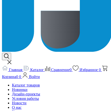
Главная
Каталог
Сравнение
0
Избранное
0
Корзина
0
0
Войти
Каталог товаров
Новинки
Дизайн-проекты
Условия работы
Новости
О нас