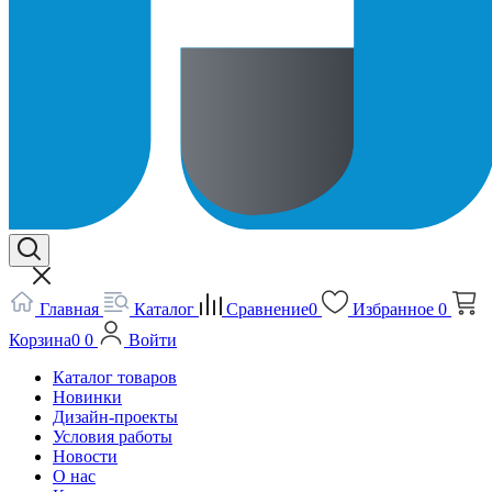
Главная
Каталог
Сравнение
0
Избранное
0
Корзина
0
0
Войти
Каталог товаров
Новинки
Дизайн-проекты
Условия работы
Новости
О нас