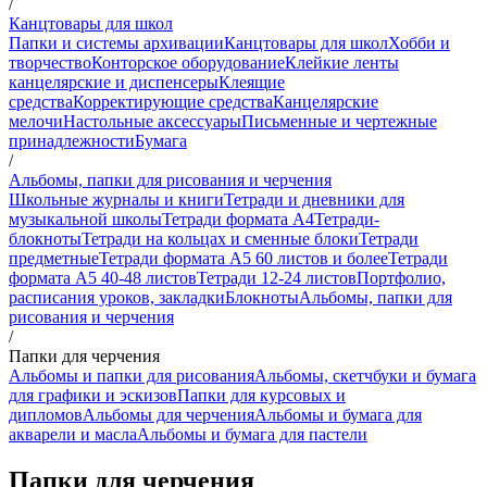
/
Канцтовары для школ
Папки и системы архивации
Канцтовары для школ
Хобби и
творчество
Конторское оборудование
Клейкие ленты
канцелярские и диспенсеры
Клеящие
средства
Корректирующие средства
Канцелярские
мелочи
Настольные аксессуары
Письменные и чертежные
принадлежности
Бумага
/
Альбомы, папки для рисования и черчения
Школьные журналы и книги
Тетради и дневники для
музыкальной школы
Тетради формата А4
Тетради-
блокноты
Тетради на кольцах и сменные блоки
Тетради
предметные
Тетради формата А5 60 листов и более
Тетради
формата А5 40-48 листов
Тетради 12-24 листов
Портфолио,
расписания уроков, закладки
Блокноты
Альбомы, папки для
рисования и черчения
/
Папки для черчения
Альбомы и папки для рисования
Альбомы, скетчбуки и бумага
для графики и эскизов
Папки для курсовых и
дипломов
Альбомы для черчения
Альбомы и бумага для
акварели и масла
Альбомы и бумага для пастели
Папки для черчения