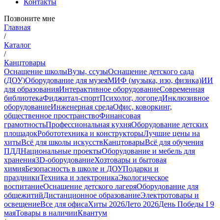
Контакты
Позвоните мне
Главная
/
Каталог
/
Канцтовары
Оснащение школы
Вузы, ссузы
Оснащение детского сада
(ДОУ)
Оборудование для музея
МИФ (музыка, изо, физика)
ИИ
для образования
Интерактивное оборудование
Современная
библиотека
Фиджитал-спорт
Психолог, логопед
Инклюзивное
оборудование
Инженерная среда
Офис, коворкинг,
общественное пространство
Финансовая
грамотность
Профессиональная кухня
Оборудование детских
площадок
Робототехника и конструкторы
Лучшие цены на
хиты
Всё для школы искусств
Канцтовары
Всё для обучения
ПДД
Национальные проекты
Оборудование и мебель для
хранения
3D-оборудование
Хозтовары и бытовая
химия
Безопасность в школе и ДОУ
Подарки и
праздники
Техника и электроника
Экологическое
воспитание
Оснащение детского лагеря
Оборудование для
общежитий
Дистанционное образование
Электротовары и
освещение
Все для офиса
Хиты 2026
Лето 2026
День Победы I 9
мая
Товары в наличии
Квантум