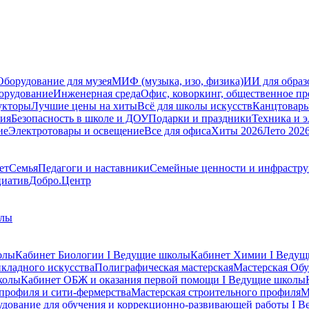
Оборудование для музея
МИФ (музыка, изо, физика)
ИИ для образ
орудование
Инженерная среда
Офис, коворкинг, общественное пр
укторы
Лучшие цены на хиты
Всё для школы искусств
Канцтовар
мия
Безопасность в школе и ДОУ
Подарки и праздники
Техника и 
ие
Электротовары и освещение
Все для офиса
Хиты 2026
Лето 202
ет
Семья
Педагоги и наставники
Семейные ценности и инфрастру
циатив
Добро.Центр
олы
олы
Кабинет Биологии I Ведущие школы
Кабинет Химии I Ведущ
кладного искусства
Полиграфическая мастерская
Мастерская Обу
колы
Кабинет ОБЖ и оказания первой помощи I Ведущие школы
профиля и сити-фермерства
Мастерская строительного профиля
М
дование для обучения и коррекционно-развивающей работы I 