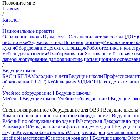
Позвоните мне
Главная
/
Каталог
/
Национальные проекты
Оснащение школы
Вузы, ссузы
Оснащение детского сада (ДОУ)
библиотека
Фиджитал-спорт
Психолог, логопед
Инклюзивное об
кухня
Оборудование детских площадок
Робототехника и констр
мебель для хранения
3D-оборудование
Хозтовары и бытовая хи
лагеря
Оборудование для общежитий
Дистанционное образован
/
Ведущие школы
БАС и БПЛА
Молодежь и дети
Ведущие школы
Профессионалит
образования ИТ (IT) Куб
Юнармия
РДДМ
ОР
Центр детских ини
/
Учебное оборудование I Ведущие школы
Мебель I Ведущие школы
Учебное оборудование I Ведущие шк
/
Специализированное оборудование для ОВЗ I Ведущие школы
Компьютерное и презентационное оборудование I Ведущие шк
Рабочий по обслуживанию зданий
Мастерская Декоративно-при
Анимации
Оборудование для фото и видео студии I Ведущие ш
студия
Кружок робототехники
Мастерская агропромышленного 
швейной мастерской
Сенсорная комната I Ведущие школы
Обору