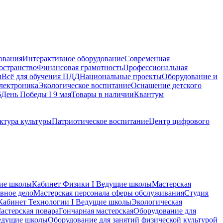
ования
Интерактивное оборудование
Современная
остранство
Финансовая грамотность
Профессиональная
ы
Всё для обучения ПДД
Национальные проекты
Оборудование и
электроника
Экологическое воспитание
Оснащение детского
6
День Победы I 9 мая
Товары в наличии
Квантум
ктура культуры
Патриотическое воспитание
Центр цифрового
ие школы
Кабинет Физики I Ведущие школы
Мастерская
вное дело
Мастерская персонала сферы обслуживания
Студия
Кабинет Технологии I Ведущие школы
Экологическая
астерская повара
Гончарная мастерская
Оборудование для
Ведущие школы
Оборудование для занятий физической культурой