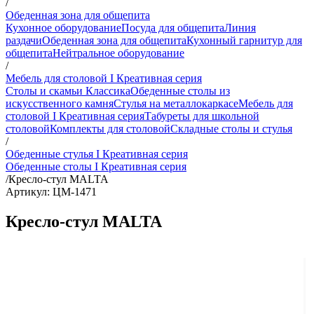
/
Обеденная зона для общепита
Кухонное оборудование
Посуда для общепита
Линия
раздачи
Обеденная зона для общепита
Кухонный гарнитур для
общепита
Нейтральное оборудование
/
Мебель для столовой I Креативная серия
Столы и скамьи Классика
Обеденные столы из
искусственного камня
Стулья на металлокаркасе
Мебель для
столовой I Креативная серия
Табуреты для школьной
столовой
Комплекты для столовой
Складные столы и стулья
/
Обеденные стулья I Креативная серия
Обеденные столы I Креативная серия
/
Кресло-стул MALTA
Артикул: ЦМ-1471
Кресло-стул MALTA