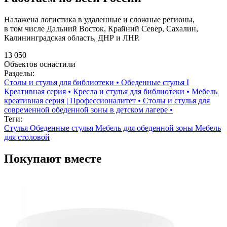
Налажена логистика в удаленные и сложные регионы,
в том числе Дальний Восток, Крайний Север, Сахалин,
Калининградская область, ДНР и ЛНР.
13 050
Объектов оснастили
Разделы:
Столы и стулья для библиотеки
•
Обеденные стулья I
Креативная серия
•
Кресла и стулья для библиотеки
•
Мебель
креативная серия | Профессионалитет
•
Столы и стулья для
современной обеденной зоны в детском лагере
•
Теги:
Стулья
Обеденные стулья
Мебель для обеденной зоны
Мебель
для столовой
Покупают вместе