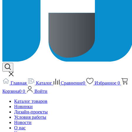
Главная
Каталог
Сравнение
0
Избранное
0
Корзина
0
0
Войти
Каталог товаров
Новинки
Дизайн-проекты
Условия работы
Новости
О нас