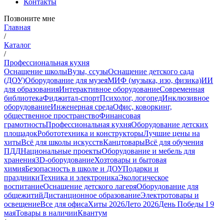
Контакты
Позвоните мне
Главная
/
Каталог
/
Профессиональная кухня
Оснащение школы
Вузы, ссузы
Оснащение детского сада
(ДОУ)
Оборудование для музея
МИФ (музыка, изо, физика)
ИИ
для образования
Интерактивное оборудование
Современная
библиотека
Фиджитал-спорт
Психолог, логопед
Инклюзивное
оборудование
Инженерная среда
Офис, коворкинг,
общественное пространство
Финансовая
грамотность
Профессиональная кухня
Оборудование детских
площадок
Робототехника и конструкторы
Лучшие цены на
хиты
Всё для школы искусств
Канцтовары
Всё для обучения
ПДД
Национальные проекты
Оборудование и мебель для
хранения
3D-оборудование
Хозтовары и бытовая
химия
Безопасность в школе и ДОУ
Подарки и
праздники
Техника и электроника
Экологическое
воспитание
Оснащение детского лагеря
Оборудование для
общежитий
Дистанционное образование
Электротовары и
освещение
Все для офиса
Хиты 2026
Лето 2026
День Победы I 9
мая
Товары в наличии
Квантум