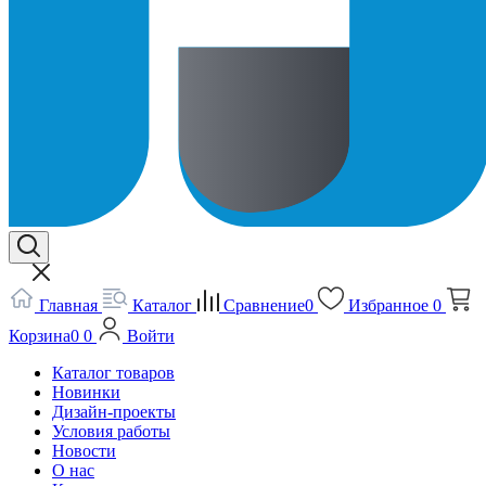
Главная
Каталог
Сравнение
0
Избранное
0
Корзина
0
0
Войти
Каталог товаров
Новинки
Дизайн-проекты
Условия работы
Новости
О нас