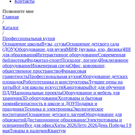
Контакты
Позвоните мне
Главная
/
Каталог
/
Профессиональная кухня
Оснащение школы
Вузы, ссузы
Оснащение детского сада
(ДОУ)
Оборудование для музея
МИФ (музыка, изо, физика)
ИИ
для образования
Интерактивное оборудование
Современная
библиотека
Фиджитал-спорт
Психолог, логопед
Инклюзивное
оборудование
Инженерная среда
Офис, коворкинг,
общественное пространство
Финансовая
грамотность
Профессиональная кухня
Оборудование детских
площадок
Робототехника и конструкторы
Лучшие цены на
хиты
Всё для школы искусств
Канцтовары
Всё для обучения
ПДД
Национальные проекты
Оборудование и мебель для
хранения
3D-оборудование
Хозтовары и бытовая
химия
Безопасность в школе и ДОУ
Подарки и
праздники
Техника и электроника
Экологическое
воспитание
Оснащение детского лагеря
Оборудование для
общежитий
Дистанционное образование
Электротовары и
освещение
Все для офиса
Хиты 2026
Лето 2026
День Победы I 9
мая
Товары в наличии
Квантум