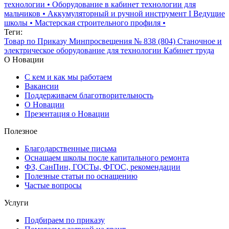
технологии
•
Оборудование в кабинет технологии для
мальчиков
•
Аккумуляторный и ручной инструмент I Ведущие
школы
•
Мастерская строительного профиля
•
Теги:
Товар по Приказу Минпросвещения № 838 (804)
Станочное и
электрическое оборудование для технологии
Кабинет труда
О Новации
С кем и как мы работаем
Вакансии
Поддерживаем благотворительность
О Новации
Презентация о Новации
Полезное
Благодарственные письма
Оснащаем школы после капитального ремонта
ФЗ, СанПин, ГОСТы, ФГОС, рекомендации
Полезные статьи по оснащению
Частые вопросы
Услуги
Подбираем по приказу