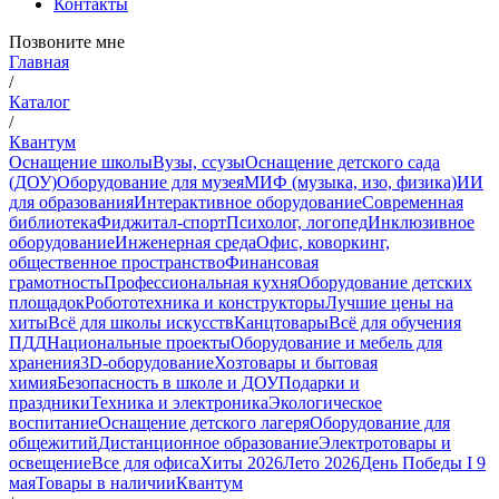
Контакты
Позвоните мне
Главная
/
Каталог
/
Квантум
Оснащение школы
Вузы, ссузы
Оснащение детского сада
(ДОУ)
Оборудование для музея
МИФ (музыка, изо, физика)
ИИ
для образования
Интерактивное оборудование
Современная
библиотека
Фиджитал-спорт
Психолог, логопед
Инклюзивное
оборудование
Инженерная среда
Офис, коворкинг,
общественное пространство
Финансовая
грамотность
Профессиональная кухня
Оборудование детских
площадок
Робототехника и конструкторы
Лучшие цены на
хиты
Всё для школы искусств
Канцтовары
Всё для обучения
ПДД
Национальные проекты
Оборудование и мебель для
хранения
3D-оборудование
Хозтовары и бытовая
химия
Безопасность в школе и ДОУ
Подарки и
праздники
Техника и электроника
Экологическое
воспитание
Оснащение детского лагеря
Оборудование для
общежитий
Дистанционное образование
Электротовары и
освещение
Все для офиса
Хиты 2026
Лето 2026
День Победы I 9
мая
Товары в наличии
Квантум