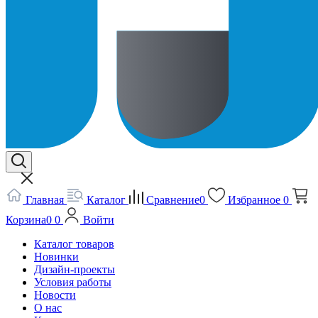
Главная
Каталог
Сравнение
0
Избранное
0
Корзина
0
0
Войти
Каталог товаров
Новинки
Дизайн-проекты
Условия работы
Новости
О нас