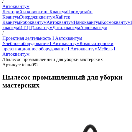
/
Автоквантум
Лекторий и коворкинг Квантум
Промдизайн
Квантум
Энерджиквантум
Хайтек
Квантум
Робоквантум
Автоквантум
Наноквантум
Космоквантум
квантум
ИТ (IT)-квантум
Дата-квантум
Аэроквантум
/
Проектная деятельность I Автоквантум
Учебное оборудование I Автоквантум
Компьютерное и
презентационное оборудование I Автоквантум
Мебель I
Автоквантум
/
Пылесос промышленный для уборки мастерских
Артикул: tehn-092
Пылесос промышленный для уборки
мастерских