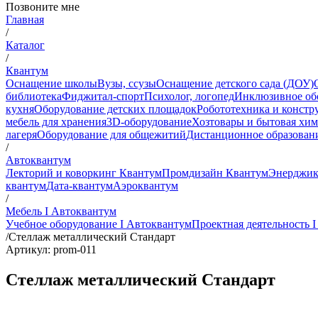
Позвоните мне
Главная
/
Каталог
/
Квантум
Оснащение школы
Вузы, ссузы
Оснащение детского сада (ДОУ)
библиотека
Фиджитал-спорт
Психолог, логопед
Инклюзивное об
кухня
Оборудование детских площадок
Робототехника и констр
мебель для хранения
3D-оборудование
Хозтовары и бытовая хи
лагеря
Оборудование для общежитий
Дистанционное образован
/
Автоквантум
Лекторий и коворкинг Квантум
Промдизайн Квантум
Энерджик
квантум
Дата-квантум
Аэроквантум
/
Мебель I Автоквантум
Учебное оборудование I Автоквантум
Проектная деятельность 
/
Стеллаж металлический Стандарт
Артикул: prom-011
Стеллаж металлический Стандарт