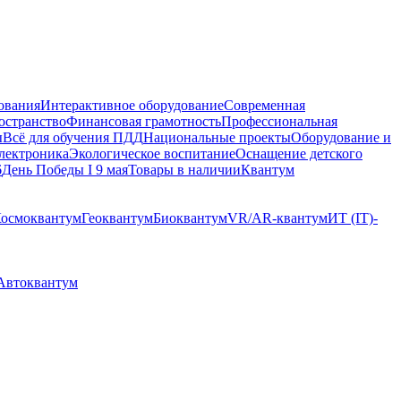
ования
Интерактивное оборудование
Современная
остранство
Финансовая грамотность
Профессиональная
ы
Всё для обучения ПДД
Национальные проекты
Оборудование и
электроника
Экологическое воспитание
Оснащение детского
6
День Победы I 9 мая
Товары в наличии
Квантум
осмоквантум
Геоквантум
Биоквантум
VR/AR-квантум
ИТ (IT)-
 Автоквантум