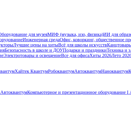
Оборудование для музея
МИФ (музыка, изо, физика)
ИИ для образ
орудование
Инженерная среда
Офис, коворкинг, общественное пр
укторы
Лучшие цены на хиты
Всё для школы искусств
Канцтовар
мия
Безопасность в школе и ДОУ
Подарки и праздники
Техника и 
ие
Электротовары и освещение
Все для офиса
Хиты 2026
Лето 202
вантум
Хайтек Квантум
Робоквантум
Автоквантум
Наноквантум
К
I Автоквантум
Компьютерное и презентационное оборудование I