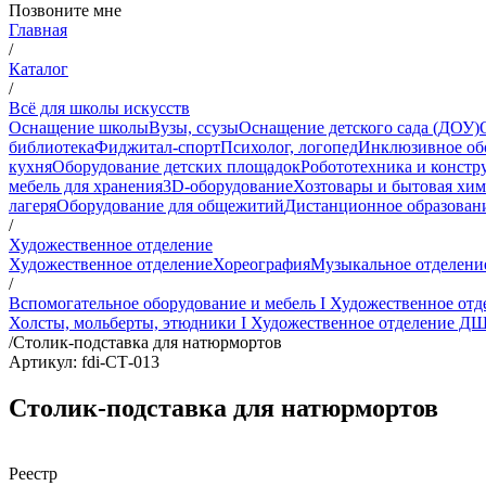
Позвоните мне
Главная
/
Каталог
/
Всё для школы искусств
Оснащение школы
Вузы, ссузы
Оснащение детского сада (ДОУ)
библиотека
Фиджитал-спорт
Психолог, логопед
Инклюзивное об
кухня
Оборудование детских площадок
Робототехника и констр
мебель для хранения
3D-оборудование
Хозтовары и бытовая хи
лагеря
Оборудование для общежитий
Дистанционное образован
/
Художественное отделение
Художественное отделение
Хореография
Музыкальное отделени
/
Вспомогательное оборудование и мебель I Художественное о
Холсты, мольберты, этюдники I Художественное отделение Д
/
Столик-подставка для натюрмортов
Артикул: fdi-СТ-013
Столик-подставка для натюрмортов
Реестр