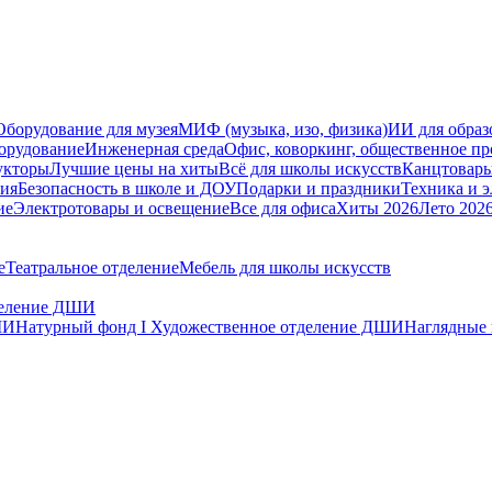
Оборудование для музея
МИФ (музыка, изо, физика)
ИИ для образ
орудование
Инженерная среда
Офис, коворкинг, общественное пр
укторы
Лучшие цены на хиты
Всё для школы искусств
Канцтовар
мия
Безопасность в школе и ДОУ
Подарки и праздники
Техника и 
ие
Электротовары и освещение
Все для офиса
Хиты 2026
Лето 202
е
Театральное отделение
Мебель для школы искусств
тделение ДШИ
ШИ
Натурный фонд I Художественное отделение ДШИ
Наглядные 