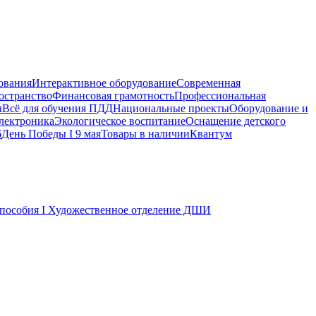
ования
Интерактивное оборудование
Современная
остранство
Финансовая грамотность
Профессиональная
ы
Всё для обучения ПДД
Национальные проекты
Оборудование и
электроника
Экологическое воспитание
Оснащение детского
6
День Победы I 9 мая
Товары в наличии
Квантум
пособия I Художественное отделение ДШИ