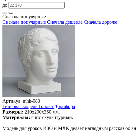
до
Сначала популярные
Сначала популярные
Сначала дешевле
Сначала дороже
Артикул: mhk-083
Гипсовая модель Голова Дорифора
Размеры:
210х290х350 мм.
Материалы:
гипс скульптурный.
Модель для уроков ИЗО и МХК делает наглядным рассказ об ан