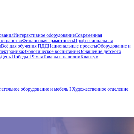
ования
Интерактивное оборудование
Современная
остранство
Финансовая грамотность
Профессиональная
ы
Всё для обучения ПДД
Национальные проекты
Оборудование и
электроника
Экологическое воспитание
Оснащение детского
6
День Победы I 9 мая
Товары в наличии
Квантум
ательное оборудование и мебель I Художественное отделение