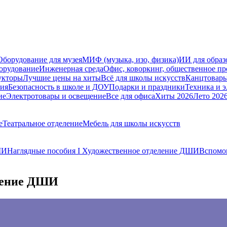
Оборудование для музея
МИФ (музыка, изо, физика)
ИИ для образ
орудование
Инженерная среда
Офис, коворкинг, общественное пр
укторы
Лучшие цены на хиты
Всё для школы искусств
Канцтовар
мия
Безопасность в школе и ДОУ
Подарки и праздники
Техника и 
ие
Электротовары и освещение
Все для офиса
Хиты 2026
Лето 202
е
Театральное отделение
Мебель для школы искусств
ШИ
Наглядные пособия I Художественное отделение ДШИ
Вспомог
еление ДШИ