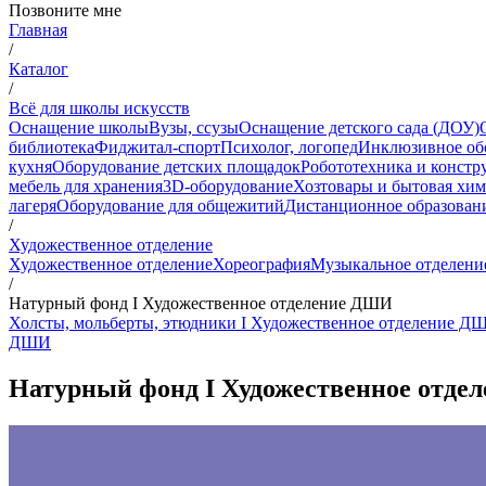
Позвоните мне
Главная
/
Каталог
/
Всё для школы искусств
Оснащение школы
Вузы, ссузы
Оснащение детского сада (ДОУ)
библиотека
Фиджитал-спорт
Психолог, логопед
Инклюзивное об
кухня
Оборудование детских площадок
Робототехника и констр
мебель для хранения
3D-оборудование
Хозтовары и бытовая хи
лагеря
Оборудование для общежитий
Дистанционное образован
/
Художественное отделение
Художественное отделение
Хореография
Музыкальное отделени
/
Натурный фонд I Художественное отделение ДШИ
Холсты, мольберты, этюдники I Художественное отделение Д
ДШИ
Натурный фонд I Художественное отд