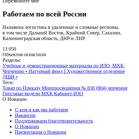
Перезвоните мне
Работаем по всей России
Налажена логистика в удаленные и сложные регионы,
в том числе Дальний Восток, Крайний Север, Сахалин,
Калининградская область, ДНР и ЛНР.
13 050
Объектов оснастили
Разделы:
Учебные и демонстрационные материалы по ИЗО, МХК,
Черчению
•
Натурный фонд I Художественное отделение
ДШИ
•
Теги:
Товар по Приказу Минпросвещения № 838 (804)
черчения
Гипсовые модели
МХК
Кабинет ИЗО
О Новации
С кем и как мы работаем
Вакансии
Поддерживаем благотворительность
О Новации
Презентация о Новации