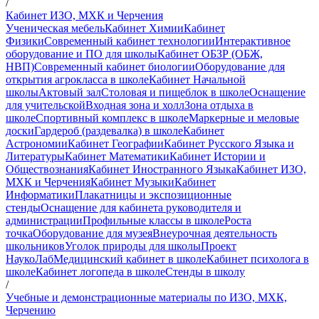
/
Кабинет ИЗО, МХК и Черчения
Ученическая мебель
Кабинет Химии
Кабинет
Физики
Современный кабинет технологии
Интерактивное
оборудование и ПО для школы
Кабинет ОБЗР (ОБЖ,
НВП)
Современный кабинет биологии
Оборудование для
открытия агрокласса в школе
Кабинет Начальной
школы
Актовый зал
Столовая и пищеблок в школе
Оснащение
для учительской
Входная зона и холл
Зона отдыха в
школе
Спортивный комплекс в школе
Маркерные и меловые
доски
Гардероб (раздевалка) в школе
Кабинет
Астрономии
Кабинет Географии
Кабинет Русского Языка и
Литературы
Кабинет Математики
Кабинет Истории и
Обществознания
Кабинет Иностранного Языка
Кабинет ИЗО,
МХК и Черчения
Кабинет Музыки
Кабинет
Информатики
Плакатницы и экспозиционные
стенды
Оснащение для кабинета руководителя и
администрации
Профильные классы в школе
Роста
точка
Оборудование для музея
Внеурочная деятельность
школьников
Уголок природы для школы
Проект
НаукоЛаб
Медицинский кабинет в школе
Кабинет психолога в
школе
Кабинет логопеда в школе
Стенды в школу
/
Учебные и демонстрационные материалы по ИЗО, МХК,
Черчению