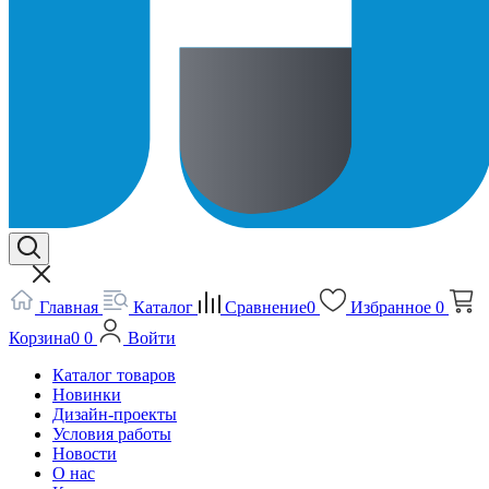
Главная
Каталог
Сравнение
0
Избранное
0
Корзина
0
0
Войти
Каталог товаров
Новинки
Дизайн-проекты
Условия работы
Новости
О нас