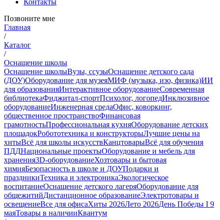
Контакты
Позвоните мне
Главная
/
Каталог
/
Оснащение школы
Оснащение школы
Вузы, ссузы
Оснащение детского сада
(ДОУ)
Оборудование для музея
МИФ (музыка, изо, физика)
ИИ
для образования
Интерактивное оборудование
Современная
библиотека
Фиджитал-спорт
Психолог, логопед
Инклюзивное
оборудование
Инженерная среда
Офис, коворкинг,
общественное пространство
Финансовая
грамотность
Профессиональная кухня
Оборудование детских
площадок
Робототехника и конструкторы
Лучшие цены на
хиты
Всё для школы искусств
Канцтовары
Всё для обучения
ПДД
Национальные проекты
Оборудование и мебель для
хранения
3D-оборудование
Хозтовары и бытовая
химия
Безопасность в школе и ДОУ
Подарки и
праздники
Техника и электроника
Экологическое
воспитание
Оснащение детского лагеря
Оборудование для
общежитий
Дистанционное образование
Электротовары и
освещение
Все для офиса
Хиты 2026
Лето 2026
День Победы I 9
мая
Товары в наличии
Квантум