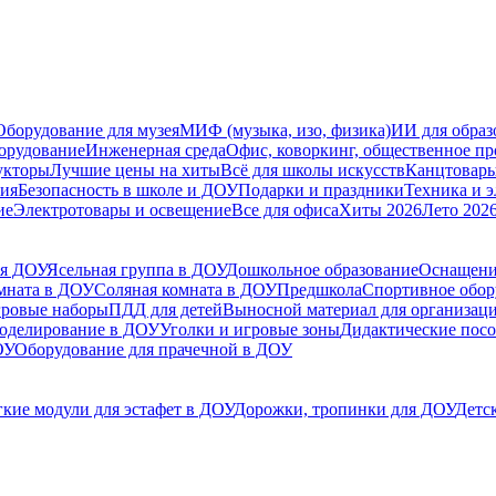
Оборудование для музея
МИФ (музыка, изо, физика)
ИИ для образ
орудование
Инженерная среда
Офис, коворкинг, общественное пр
укторы
Лучшие цены на хиты
Всё для школы искусств
Канцтовар
мия
Безопасность в школе и ДОУ
Подарки и праздники
Техника и 
ие
Электротовары и освещение
Все для офиса
Хиты 2026
Лето 202
ля ДОУ
Ясельная группа в ДОУ
Дошкольное образование
Оснащени
мната в ДОУ
Соляная комната в ДОУ
Предшкола
Спортивное обору
гровые наборы
ПДД для детей
Выносной материал для организац
моделирование в ДОУ
Уголки и игровые зоны
Дидактические посо
ОУ
Оборудование для прачечной в ДОУ
кие модули для эстафет в ДОУ
Дорожки, тропинки для ДОУ
Детс