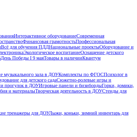
ования
Интерактивное оборудование
Современная
остранство
Финансовая грамотность
Профессиональная
ы
Всё для обучения ПДД
Национальные проекты
Оборудование и
электроника
Экологическое воспитание
Оснащение детского
6
День Победы I 9 мая
Товары в наличии
Квантум
е музыкального зала в ДОУ
Комплекты по ФГОС
Психолог в
дование для детского сада
Сюжетно-ролевые игры и
ии прогулок в ДОУ
Игровые панели и бизиборды
Горки, домики,
бия и материалы
Творческая деятельность в ДОУ
Стенды для
кие тренажеры для ДОУ
Лыжи, коньки, зимний инвентарь для