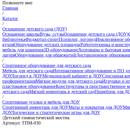
Позвоните мне
Главная
/
Каталог
/
Оснащение детского сада (ДОУ)
Оснащение школы
Вузы, ссузы
Оснащение детского сада (ДОУ)
библиотека
Фиджитал-спорт
Психолог, логопед
Инклюзивное об
кухня
Оборудование детских площадок
Робототехника и констр
мебель для хранения
3D-оборудование
Хозтовары и бытовая хи
лагеря
Оборудование для общежитий
Дистанционное образован
/
Спортивное оборудование для детского сада
Мебель для детского сада
Интерактивное оборудование и ПО д
ДОУ
Логопед в ДОУ
Медицинский кабинет в ДОУ
Сенсорная ко
профориентация
Мягкие модули для детского сада
Игрушки и и
пластиковое оборудование
Конструкторы и пространственное 
детского сада
Мягкий инвентарь в детский сад
Пищеблок для Д
/
Спортивные уголки и мебель для ДОУ
Спортивный инвентарь для ДОУ
Маты и покрытия для ДОУ
Мяг
ДОУ
Логические и стратегические игры для ДОУ
/
Детский гимнастический мостик
Артикул: ТПМ-030