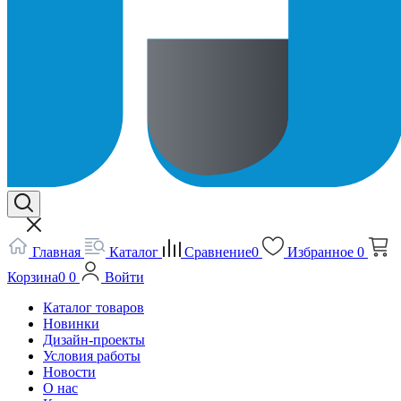
Главная
Каталог
Сравнение
0
Избранное
0
Корзина
0
0
Войти
Каталог товаров
Новинки
Дизайн-проекты
Условия работы
Новости
О нас