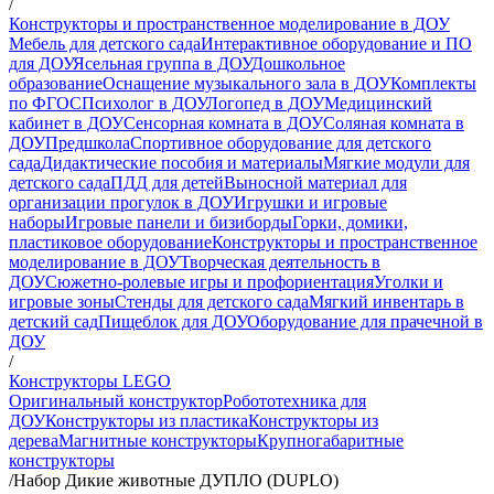
/
Конструкторы и пространственное моделирование в ДОУ
Мебель для детского сада
Интерактивное оборудование и ПО
для ДОУ
Ясельная группа в ДОУ
Дошкольное
образование
Оснащение музыкального зала в ДОУ
Комплекты
по ФГОС
Психолог в ДОУ
Логопед в ДОУ
Медицинский
кабинет в ДОУ
Сенсорная комната в ДОУ
Соляная комната в
ДОУ
Предшкола
Спортивное оборудование для детского
сада
Дидактические пособия и материалы
Мягкие модули для
детского сада
ПДД для детей
Выносной материал для
организации прогулок в ДОУ
Игрушки и игровые
наборы
Игровые панели и бизиборды
Горки, домики,
пластиковое оборудование
Конструкторы и пространственное
моделирование в ДОУ
Творческая деятельность в
ДОУ
Сюжетно-ролевые игры и профориентация
Уголки и
игровые зоны
Стенды для детского сада
Мягкий инвентарь в
детский сад
Пищеблок для ДОУ
Оборудование для прачечной в
ДОУ
/
Конструкторы LEGO
Оригинальный конструктор
Робототехника для
ДОУ
Конструкторы из пластика
Конструкторы из
дерева
Магнитные конструкторы
Крупногабаритные
конструкторы
/
Набор Дикие животные ДУПЛО (DUPLO)