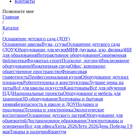
Контакты
Позвоните мне
Главная
/
Каталог
/
Оснащение детского сада (ДОУ)
Оснащение школы
Вузы, ссузы
Оснащение детского сада
(ДОУ)
Оборудование для музея
МИФ (музыка, изо, физика)
ИИ
для образования
Интерактивное оборудование
Современная
библиотека
Фиджитал-спорт
Психолог, логопед
Инклюзивное
оборудование
Инженерная среда
Офис, коворкинг,
общественное пространство
Финансовая
грамотность
Профессиональная кухня
Оборудование детских
площадок
Робототехника и конструкторы
Лучшие цены на
хиты
Всё для школы искусств
Канцтовары
Всё для обучения
ПДД
Национальные проекты
Оборудование и мебель для
хранения
3D-оборудование
Хозтовары и бытовая
химия
Безопасность в школе и ДОУ
Подарки и
праздники
Техника и электроника
Экологическое
воспитание
Оснащение детского лагеря
Оборудование для
общежитий
Дистанционное образование
Электротовары и
освещение
Все для офиса
Хиты 2026
Лето 2026
День Победы I 9
мая
Товары в наличии
Квантум