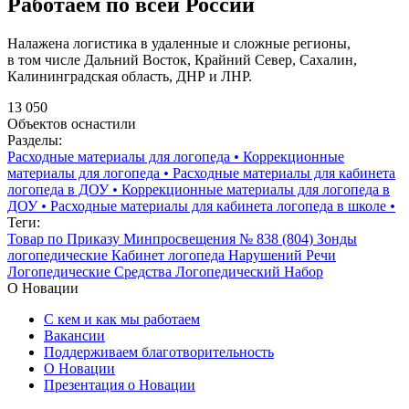
Работаем по всей России
Налажена логистика в удаленные и сложные регионы,
в том числе Дальний Восток, Крайний Север, Сахалин,
Калининградская область, ДНР и ЛНР.
13 050
Объектов оснастили
Разделы:
Расходные материалы для логопеда
•
Коррекционные
материалы для логопеда
•
Расходные материалы для кабинета
логопеда в ДОУ
•
Коррекционные материалы для логопеда в
ДОУ
•
Расходные материалы для кабинета логопеда в школе
•
Теги:
Товар по Приказу Минпросвещения № 838 (804)
Зонды
логопедические
Кабинет логопеда
Нарушений Речи
Логопедические Средства
Логопедический Набор
О Новации
С кем и как мы работаем
Вакансии
Поддерживаем благотворительность
О Новации
Презентация о Новации