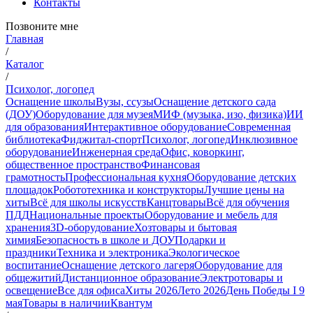
Контакты
Позвоните мне
Главная
/
Каталог
/
Психолог, логопед
Оснащение школы
Вузы, ссузы
Оснащение детского сада
(ДОУ)
Оборудование для музея
МИФ (музыка, изо, физика)
ИИ
для образования
Интерактивное оборудование
Современная
библиотека
Фиджитал-спорт
Психолог, логопед
Инклюзивное
оборудование
Инженерная среда
Офис, коворкинг,
общественное пространство
Финансовая
грамотность
Профессиональная кухня
Оборудование детских
площадок
Робототехника и конструкторы
Лучшие цены на
хиты
Всё для школы искусств
Канцтовары
Всё для обучения
ПДД
Национальные проекты
Оборудование и мебель для
хранения
3D-оборудование
Хозтовары и бытовая
химия
Безопасность в школе и ДОУ
Подарки и
праздники
Техника и электроника
Экологическое
воспитание
Оснащение детского лагеря
Оборудование для
общежитий
Дистанционное образование
Электротовары и
освещение
Все для офиса
Хиты 2026
Лето 2026
День Победы I 9
мая
Товары в наличии
Квантум