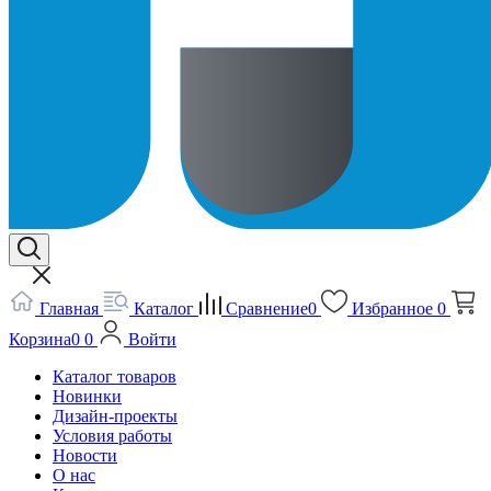
Главная
Каталог
Сравнение
0
Избранное
0
Корзина
0
0
Войти
Каталог товаров
Новинки
Дизайн-проекты
Условия работы
Новости
О нас