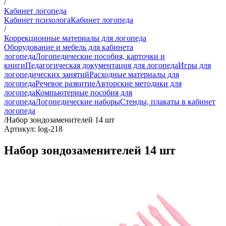
/
Кабинет логопеда
Кабинет психолога
Кабинет логопеда
/
Коррекционные материалы для логопеда
Оборудование и мебель для кабинета
логопеда
Логопедические пособия, карточки и
книги
Педагогическая документация для логопеда
Игры для
логопедических занятий
Расходные материалы для
логопеда
Речевое развитие
Авторские методики для
логопеда
Компьютерные пособия для
логопеда
Логопедические наборы
Стенды, плакаты в кабинет
логопеда
/
Набор зондозаменителей 14 шт
Артикул: log-218
Набор зондозаменителей 14 шт