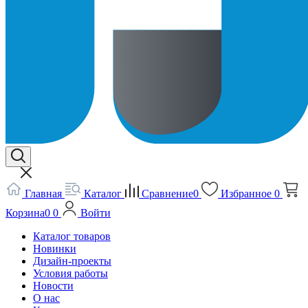
Главная
Каталог
Сравнение
0
Избранное
0
Корзина
0
0
Войти
Каталог товаров
Новинки
Дизайн-проекты
Условия работы
Новости
О нас