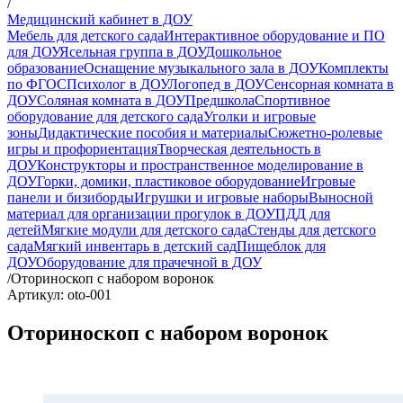
/
Медицинский кабинет в ДОУ
Мебель для детского сада
Интерактивное оборудование и ПО
для ДОУ
Ясельная группа в ДОУ
Дошкольное
образование
Оснащение музыкального зала в ДОУ
Комплекты
по ФГОС
Психолог в ДОУ
Логопед в ДОУ
Сенсорная комната в
ДОУ
Соляная комната в ДОУ
Предшкола
Спортивное
оборудование для детского сада
Уголки и игровые
зоны
Дидактические пособия и материалы
Сюжетно-ролевые
игры и профориентация
Творческая деятельность в
ДОУ
Конструкторы и пространственное моделирование в
ДОУ
Горки, домики, пластиковое оборудование
Игровые
панели и бизиборды
Игрушки и игровые наборы
Выносной
материал для организации прогулок в ДОУ
ПДД для
детей
Мягкие модули для детского сада
Стенды для детского
сада
Мягкий инвентарь в детский сад
Пищеблок для
ДОУ
Оборудование для прачечной в ДОУ
/
Оториноскоп с набором воронок
Артикул: oto-001
Оториноскоп с набором воронок