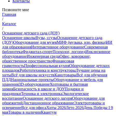
Контакты
Позвоните мне
Главная
/
Каталог
/
Оснащение детского сада (ДОУ)
Оснащение школы
Вузы, ссузы
Оснащение детского сада
(ДОУ)
Оборудование для музея
МИФ (музыка, изо, физика)
ИИ
для образования
Интерактивное оборудование
Современная
библиотека
Фиджитал-спорт
Психолог, логопед
Инклюзивное
оборудование
Инженерная среда
Офис, коворкинг,
общественное пространство
Финансовая
грамотность
Профессиональная кухня
Оборудование детских
площадок
Робототехника и конструкторы
Лучшие цены на
хиты
Всё для школы искусств
Канцтовары
Всё для обучения
ПДД
Национальные проекты
Оборудование и мебель для
хранения
3D-оборудование
Хозтовары и бытовая
химия
Безопасность в школе и ДОУ
Подарки и
праздники
Техника и электроника
Экологическое
воспитание
Оснащение детского лагеря
Оборудование для
общежитий
Дистанционное образование
Электротовары и
освещение
Все для офиса
Хиты 2026
Лето 2026
День Победы I 9
мая
Товары в наличии
Квантум