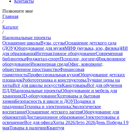
Контакты
Позвоните мне
Главная
/
Каталог
/
Национальные проекты
Оснащение школы
Вузы, ссузы
Оснащение детского сада
(ДОУ)
Оборудование для музея
МИФ (музыка, изо, физика)
ИИ
для образования
Интерактивное оборудование
Современная
библиотека
Фиджитал-спорт
Психолог, логопед
Инклюзивное
оборудование
Инженерная среда
Офис, коворкинг,
общественное пространство
Финансовая
грамотность
Профессиональная кухня
Оборудование детских
площадок
Робототехника и конструкторы
Лучшие цены на
хиты
Всё для школы искусств
Канцтовары
Всё для обучения
ПДД
Национальные проекты
Оборудование и мебель для
хранения
3D-оборудование
Хозтовары и бытовая
химия
Безопасность в школе и ДОУ
Подарки и
праздники
Техника и электроника
Экологическое
воспитание
Оснащение детского лагеря
Оборудование для
общежитий
Дистанционное образование
Электротовары и
освещение
Все для офиса
Хиты 2026
Лето 2026
День Победы I 9
мая
Товары в наличии
Квантум