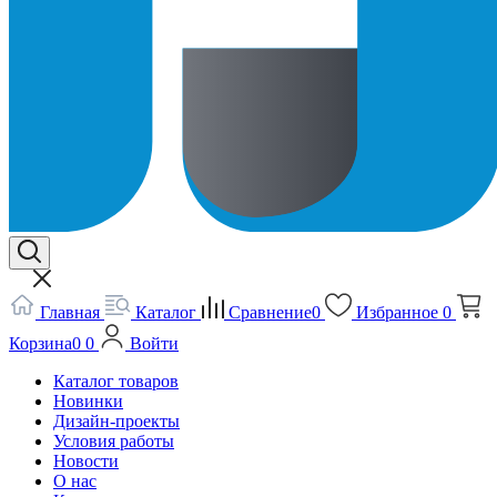
Главная
Каталог
Сравнение
0
Избранное
0
Корзина
0
0
Войти
Каталог товаров
Новинки
Дизайн-проекты
Условия работы
Новости
О нас