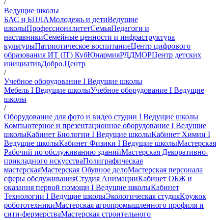
/
Ведущие школы
БАС и БПЛА
Молодежь и дети
Ведущие
школы
Профессионалитет
Семья
Педагоги и
наставники
Семейные ценности и инфраструктура
культуры
Патриотическое воспитание
Центр цифрового
образования ИТ (IT) Куб
Юнармия
РДДМ
ОР
Центр детских
инициатив
Добро.Центр
/
Учебное оборудование I Ведущие школы
Мебель I Ведущие школы
Учебное оборудование I Ведущие
школы
/
Оборудование для фото и видео студии I Ведущие школы
Компьютерное и презентационное оборудование I Ведущие
школы
Кабинет Биологии I Ведущие школы
Кабинет Химии I
Ведущие школы
Кабинет Физики I Ведущие школы
Мастерская
Рабочий по обслуживанию зданий
Мастерская Декоративно-
прикладного искусства
Полиграфическая
мастерская
Мастерская Обувное дело
Мастерская персонала
сферы обслуживания
Студия Анимации
Кабинет ОБЖ и
оказания первой помощи I Ведущие школы
Кабинет
Технологии I Ведущие школы
Экологическая студия
Кружок
робототехники
Мастерская агропромышленного профиля и
сити-фермерства
Мастерская строительного