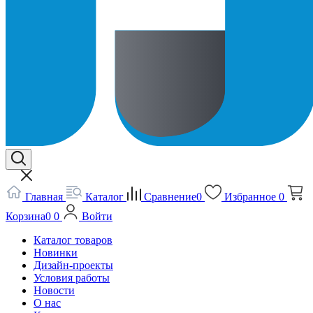
Главная
Каталог
Сравнение
0
Избранное
0
Корзина
0
0
Войти
Каталог товаров
Новинки
Дизайн-проекты
Условия работы
Новости
О нас