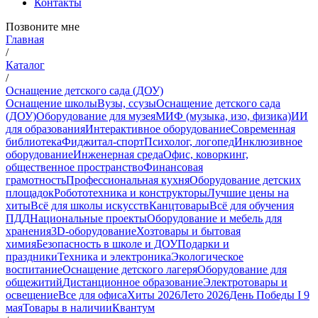
Контакты
Позвоните мне
Главная
/
Каталог
/
Оснащение детского сада (ДОУ)
Оснащение школы
Вузы, ссузы
Оснащение детского сада
(ДОУ)
Оборудование для музея
МИФ (музыка, изо, физика)
ИИ
для образования
Интерактивное оборудование
Современная
библиотека
Фиджитал-спорт
Психолог, логопед
Инклюзивное
оборудование
Инженерная среда
Офис, коворкинг,
общественное пространство
Финансовая
грамотность
Профессиональная кухня
Оборудование детских
площадок
Робототехника и конструкторы
Лучшие цены на
хиты
Всё для школы искусств
Канцтовары
Всё для обучения
ПДД
Национальные проекты
Оборудование и мебель для
хранения
3D-оборудование
Хозтовары и бытовая
химия
Безопасность в школе и ДОУ
Подарки и
праздники
Техника и электроника
Экологическое
воспитание
Оснащение детского лагеря
Оборудование для
общежитий
Дистанционное образование
Электротовары и
освещение
Все для офиса
Хиты 2026
Лето 2026
День Победы I 9
мая
Товары в наличии
Квантум