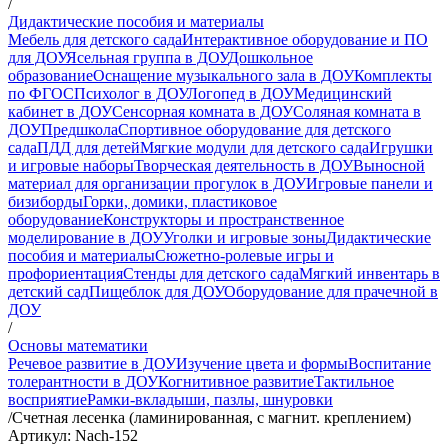
/
Дидактические пособия и материалы
Мебель для детского сада
Интерактивное оборудование и ПО
для ДОУ
Ясельная группа в ДОУ
Дошкольное
образование
Оснащение музыкального зала в ДОУ
Комплекты
по ФГОС
Психолог в ДОУ
Логопед в ДОУ
Медицинский
кабинет в ДОУ
Сенсорная комната в ДОУ
Соляная комната в
ДОУ
Предшкола
Спортивное оборудование для детского
сада
ПДД для детей
Мягкие модули для детского сада
Игрушки
и игровые наборы
Творческая деятельность в ДОУ
Выносной
материал для организации прогулок в ДОУ
Игровые панели и
бизиборды
Горки, домики, пластиковое
оборудование
Конструкторы и пространственное
моделирование в ДОУ
Уголки и игровые зоны
Дидактические
пособия и материалы
Сюжетно-ролевые игры и
профориентация
Стенды для детского сада
Мягкий инвентарь в
детский сад
Пищеблок для ДОУ
Оборудование для прачечной в
ДОУ
/
Основы математики
Речевое развитие в ДОУ
Изучение цвета и формы
Воспитание
толерантности в ДОУ
Когнитивное развитие
Тактильное
восприятие
Рамки-вкладыши, пазлы, шнуровки
/
Счетная лесенка (ламинированная, с магнит. креплением)
Артикул: Nach-152