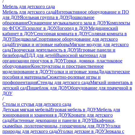
/
Мебель для детского сада
Мебель для детского сада
Интерактивное оборудование и ПО
для ДОУ
Ясельная группа в ДОУ
Дошкольное
образование
Оснащение музыкального зала в ДОУ
Комплекты
по ФГОС
Психолог в ДОУ
Логопед в ДОУ
Медицинский
кабинет в ДОУ
Сенсорная комната в ДОУ
Соляная комната в
ДОУ
Предшкола
Спортивное оборудование для детского
сада
Игрушки и игровые наборы
Мягкие модули для детского
сада
Творческая деятельность в ДОУ
Игровые панели и
бизиборды
ПДД для детей
Выносной материал для
организации прогулок в ДОУ
Горки, домики, пластиковое
оборудование
Конструкторы и пространственное
моделирование в ДОУ
Уголки и игровые зоны
Дидактические
пособия и материалы
Сюжетно-ролевые игры и
профориентация
Стенды для детского сада
Мягкий инвентарь в
детский сад
Пищеблок для ДОУ
Оборудование для прачечной в
ДОУ
/
Столы и стулья для детского сада
Детская мягкая мебель
Игровая мебель в ДОУ
Мебель для
зонирования и хранения в ДОУ
Кровати для детского
сада
Настенные декорации и панели в ДОУ
Шкафчики,
скамейки, полотенечницы, горшечницы для ДОУ
Уголки
природы для детского сада
Уголки детские в ДОУ
Зеркала с