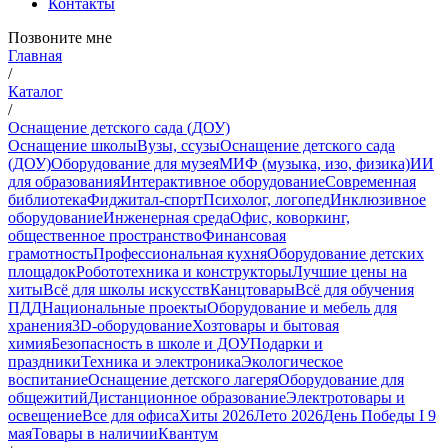
Контакты
Позвоните мне
Главная
/
Каталог
/
Оснащение детского сада (ДОУ)
Оснащение школы
Вузы, ссузы
Оснащение детского сада
(ДОУ)
Оборудование для музея
МИФ (музыка, изо, физика)
ИИ
для образования
Интерактивное оборудование
Современная
библиотека
Фиджитал-спорт
Психолог, логопед
Инклюзивное
оборудование
Инженерная среда
Офис, коворкинг,
общественное пространство
Финансовая
грамотность
Профессиональная кухня
Оборудование детских
площадок
Робототехника и конструкторы
Лучшие цены на
хиты
Всё для школы искусств
Канцтовары
Всё для обучения
ПДД
Национальные проекты
Оборудование и мебель для
хранения
3D-оборудование
Хозтовары и бытовая
химия
Безопасность в школе и ДОУ
Подарки и
праздники
Техника и электроника
Экологическое
воспитание
Оснащение детского лагеря
Оборудование для
общежитий
Дистанционное образование
Электротовары и
освещение
Все для офиса
Хиты 2026
Лето 2026
День Победы I 9
мая
Товары в наличии
Квантум