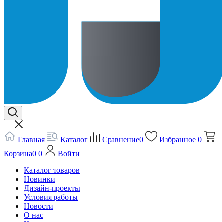
Главная
Каталог
Сравнение
0
Избранное
0
Корзина
0
0
Войти
Каталог товаров
Новинки
Дизайн-проекты
Условия работы
Новости
О нас