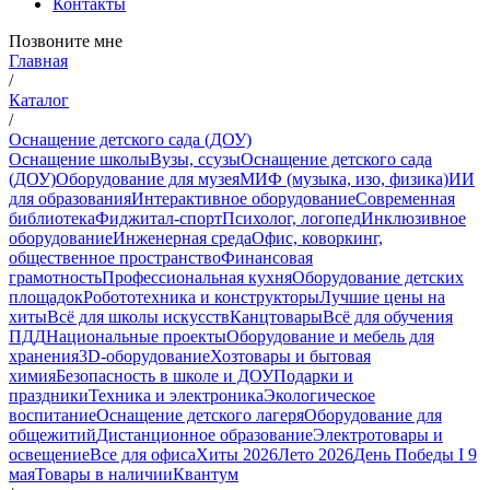
Контакты
Позвоните мне
Главная
/
Каталог
/
Оснащение детского сада (ДОУ)
Оснащение школы
Вузы, ссузы
Оснащение детского сада
(ДОУ)
Оборудование для музея
МИФ (музыка, изо, физика)
ИИ
для образования
Интерактивное оборудование
Современная
библиотека
Фиджитал-спорт
Психолог, логопед
Инклюзивное
оборудование
Инженерная среда
Офис, коворкинг,
общественное пространство
Финансовая
грамотность
Профессиональная кухня
Оборудование детских
площадок
Робототехника и конструкторы
Лучшие цены на
хиты
Всё для школы искусств
Канцтовары
Всё для обучения
ПДД
Национальные проекты
Оборудование и мебель для
хранения
3D-оборудование
Хозтовары и бытовая
химия
Безопасность в школе и ДОУ
Подарки и
праздники
Техника и электроника
Экологическое
воспитание
Оснащение детского лагеря
Оборудование для
общежитий
Дистанционное образование
Электротовары и
освещение
Все для офиса
Хиты 2026
Лето 2026
День Победы I 9
мая
Товары в наличии
Квантум