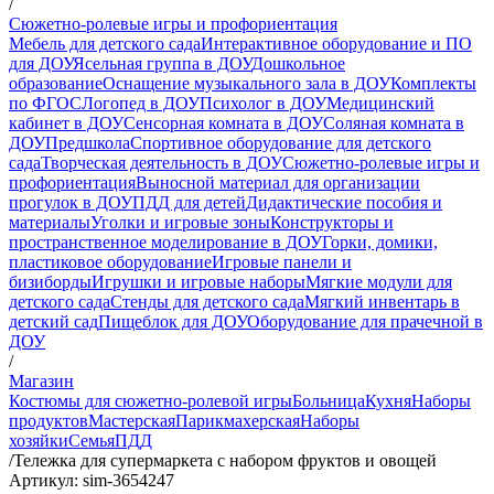
/
Сюжетно-ролевые игры и профориентация
Мебель для детского сада
Интерактивное оборудование и ПО
для ДОУ
Ясельная группа в ДОУ
Дошкольное
образование
Оснащение музыкального зала в ДОУ
Комплекты
по ФГОС
Логопед в ДОУ
Психолог в ДОУ
Медицинский
кабинет в ДОУ
Сенсорная комната в ДОУ
Соляная комната в
ДОУ
Предшкола
Спортивное оборудование для детского
сада
Творческая деятельность в ДОУ
Сюжетно-ролевые игры и
профориентация
Выносной материал для организации
прогулок в ДОУ
ПДД для детей
Дидактические пособия и
материалы
Уголки и игровые зоны
Конструкторы и
пространственное моделирование в ДОУ
Горки, домики,
пластиковое оборудование
Игровые панели и
бизиборды
Игрушки и игровые наборы
Мягкие модули для
детского сада
Стенды для детского сада
Мягкий инвентарь в
детский сад
Пищеблок для ДОУ
Оборудование для прачечной в
ДОУ
/
Магазин
Костюмы для сюжетно-ролевой игры
Больница
Кухня
Наборы
продуктов
Мастерская
Парикмахерская
Наборы
хозяйки
Семья
ПДД
/
Тележка для супермаркета с набором фруктов и овощей
Артикул: sim-3654247