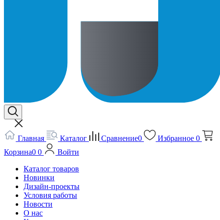
Главная
Каталог
Сравнение
0
Избранное
0
Корзина
0
0
Войти
Каталог товаров
Новинки
Дизайн-проекты
Условия работы
Новости
О нас