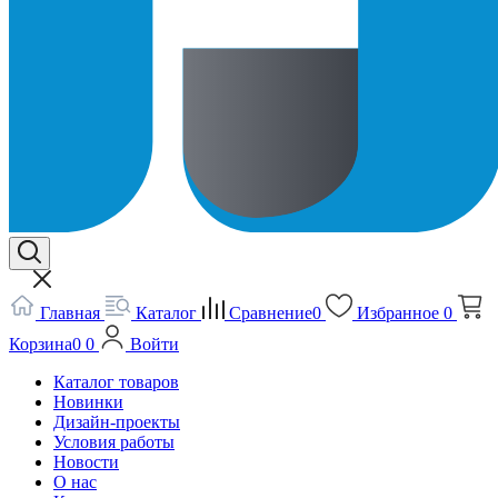
Главная
Каталог
Сравнение
0
Избранное
0
Корзина
0
0
Войти
Каталог товаров
Новинки
Дизайн-проекты
Условия работы
Новости
О нас