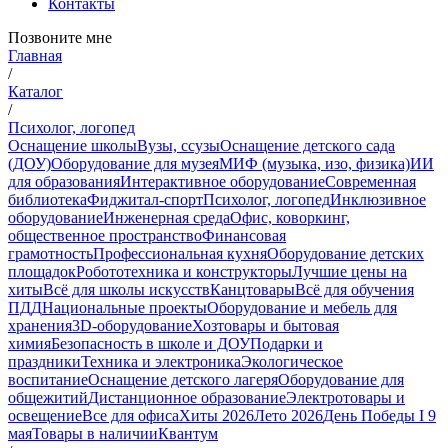
Контакты
Позвоните мне
Главная
/
Каталог
/
Психолог, логопед
Оснащение школы
Вузы, ссузы
Оснащение детского сада
(ДОУ)
Оборудование для музея
МИФ (музыка, изо, физика)
ИИ
для образования
Интерактивное оборудование
Современная
библиотека
Фиджитал-спорт
Психолог, логопед
Инклюзивное
оборудование
Инженерная среда
Офис, коворкинг,
общественное пространство
Финансовая
грамотность
Профессиональная кухня
Оборудование детских
площадок
Робототехника и конструкторы
Лучшие цены на
хиты
Всё для школы искусств
Канцтовары
Всё для обучения
ПДД
Национальные проекты
Оборудование и мебель для
хранения
3D-оборудование
Хозтовары и бытовая
химия
Безопасность в школе и ДОУ
Подарки и
праздники
Техника и электроника
Экологическое
воспитание
Оснащение детского лагеря
Оборудование для
общежитий
Дистанционное образование
Электротовары и
освещение
Все для офиса
Хиты 2026
Лето 2026
День Победы I 9
мая
Товары в наличии
Квантум