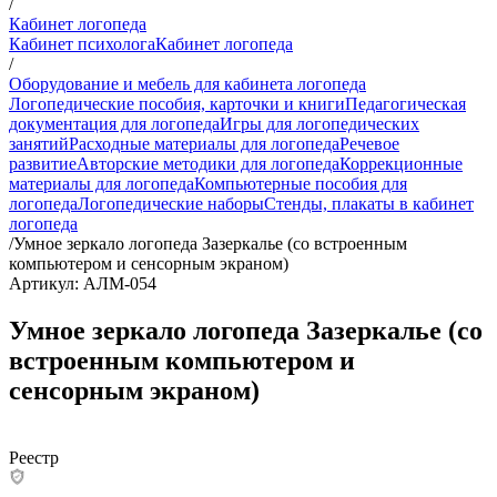
/
Кабинет логопеда
Кабинет психолога
Кабинет логопеда
/
Оборудование и мебель для кабинета логопеда
Логопедические пособия, карточки и книги
Педагогическая
документация для логопеда
Игры для логопедических
занятий
Расходные материалы для логопеда
Речевое
развитие
Авторские методики для логопеда
Коррекционные
материалы для логопеда
Компьютерные пособия для
логопеда
Логопедические наборы
Стенды, плакаты в кабинет
логопеда
/
Умное зеркало логопеда Зазеркалье (со встроенным
компьютером и сенсорным экраном)
Артикул: АЛМ-054
Умное зеркало логопеда Зазеркалье (со
встроенным компьютером и
сенсорным экраном)
Реестр