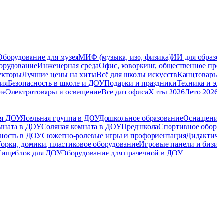
Оборудование для музея
МИФ (музыка, изо, физика)
ИИ для образ
орудование
Инженерная среда
Офис, коворкинг, общественное пр
укторы
Лучшие цены на хиты
Всё для школы искусств
Канцтовар
мия
Безопасность в школе и ДОУ
Подарки и праздники
Техника и 
ие
Электротовары и освещение
Все для офиса
Хиты 2026
Лето 202
ля ДОУ
Ясельная группа в ДОУ
Дошкольное образование
Оснащени
мната в ДОУ
Соляная комната в ДОУ
Предшкола
Спортивное обору
ьность в ДОУ
Сюжетно-ролевые игры и профориентация
Дидактич
Горки, домики, пластиковое оборудование
Игровые панели и биз
ищеблок для ДОУ
Оборудование для прачечной в ДОУ