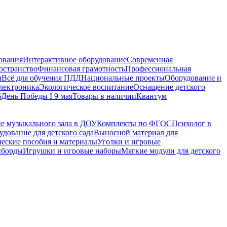
ования
Интерактивное оборудование
Современная
остранство
Финансовая грамотность
Профессиональная
ы
Всё для обучения ПДД
Национальные проекты
Оборудование и
электроника
Экологическое воспитание
Оснащение детского
6
День Победы I 9 мая
Товары в наличии
Квантум
е музыкального зала в ДОУ
Комплекты по ФГОС
Психолог в
дование для детского сада
Выносной материал для
еские пособия и материалы
Уголки и игровые
иборды
Игрушки и игровые наборы
Мягкие модули для детского