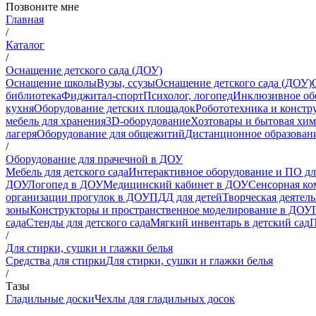
Позвоните мне
Главная
/
Каталог
/
Оснащение детского сада (ДОУ)
Оснащение школы
Вузы, ссузы
Оснащение детского сада (ДОУ)
библиотека
Фиджитал-спорт
Психолог, логопед
Инклюзивное об
кухня
Оборудование детских площадок
Робототехника и констр
мебель для хранения
3D-оборудование
Хозтовары и бытовая хи
лагеря
Оборудование для общежитий
Дистанционное образован
/
Оборудование для прачечной в ДОУ
Мебель для детского сада
Интерактивное оборудование и ПО д
ДОУ
Логопед в ДОУ
Медицинский кабинет в ДОУ
Сенсорная ко
организации прогулок в ДОУ
ПДД для детей
Творческая деятел
зоны
Конструкторы и пространственное моделирование в ДОУ
сада
Стенды для детского сада
Мягкий инвентарь в детский сад
П
/
Для стирки, сушки и глажки белья
Средства для стирки
Для стирки, сушки и глажки белья
/
Тазы
Гладильные доски
Чехлы для гладильных досок