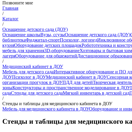
Позвоните мне
Главная
/
Каталог
/
Оснащение детского сада (ДОУ)
Оснащение школы
Вузы, ссузы
Оснащение детского сада (ДОУ)
библиотека
Фиджитал-спорт
Психолог, логопед
Инклюзивное об
кухня
Оборудование детских площадок
Робототехника и констр
мебель для хранения
3D-оборудование
Хозтовары и бытовая хи
лагеря
Оборудование для общежитий
Дистанционное образован
/
Медицинский кабинет в ДОУ
Мебель для детского сада
Интерактивное оборудование и ПО д
ДОУ
Психолог в ДОУ
Медицинский кабинет в ДОУ
Сенсорная 
организации прогулок в ДОУ
ПДД для детей
Творческая деятел
зоны
Конструкторы и пространственное моделирование в ДОУ
сада
Стенды для детского сада
Мягкий инвентарь в детский сад
П
/
Стенды и таблицы для медицинского кабинета в ДОУ
Мебель для медицинского кабинета в ДОУ
Оборудование и инв
Стенды и таблицы для медицинского к