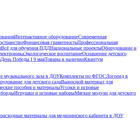
ования
Интерактивное оборудование
Современная
остранство
Финансовая грамотность
Профессиональная
ы
Всё для обучения ПДД
Национальные проекты
Оборудование и
электроника
Экологическое воспитание
Оснащение детского
6
День Победы I 9 мая
Товары в наличии
Квантум
е музыкального зала в ДОУ
Комплекты по ФГОС
Логопед в
рудование для детского сада
Выносной материал для
еские пособия и материалы
Уголки и игровые
иборды
Игрушки и игровые наборы
Мягкие модули для детского
расходные материалы для медицинского кабинета в ДОУ