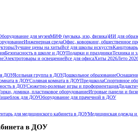
Оборудование для музея
МИФ (музыка, изо, физика)
ИИ для образ
орудование
Инженерная среда
Офис, коворкинг, общественное пр
укторы
Лучшие цены на хиты
Всё для школы искусств
Канцтовар
мия
Безопасность в школе и ДОУ
Подарки и праздники
Техника и 
ие
Электротовары и освещение
Все для офиса
Хиты 2026
Лето 202
ля ДОУ
Ясельная группа в ДОУ
Дошкольное образование
Оснащени
комната в ДОУ
Соляная комната в ДОУ
Предшкола
Спортивное обо
ьность в ДОУ
Сюжетно-ролевые игры и профориентация
Дидактич
Горки, домики, пластиковое оборудование
Игровые панели и биз
ищеблок для ДОУ
Оборудование для прачечной в ДОУ
ентарь для медицинского кабинета в ДОУ
Медицинская одежда и 
абинета в ДОУ