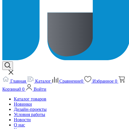
Главная
Каталог
Сравнение
0
Избранное
0
Корзина
0
0
Войти
Каталог товаров
Новинки
Дизайн-проекты
Условия работы
Новости
О нас