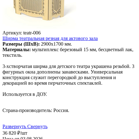
Артикул: teatr-006
Ширма театральная резная для актового зала
Размеры (ШхВ):
2900х1700 мм.
Материалы:
мультиплекс березовый 15 мм, бесцветный лак,
текстиль.
3-хстворчатая ширма для детского театра украшена резьбой. 3
фигурных окна дополнены занавесками. Универсальная
конструкция служит перегородкой до выступления и
декорацией во время перчаточных спектаклей.
Используется в ДОУ.
Страна-производитель: Россия.
Развернуть
Свернуть
36 820
₽
/шт
Цена от 03.08.2026