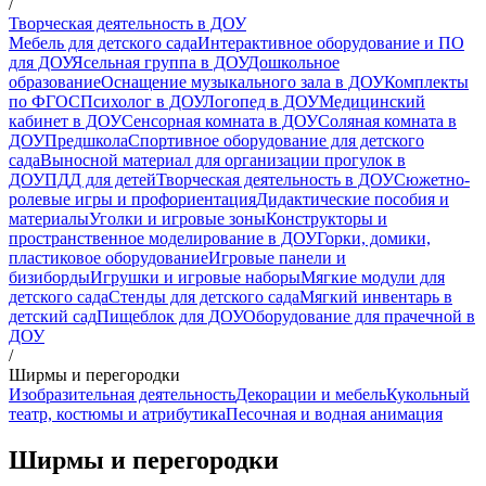
/
Творческая деятельность в ДОУ
Мебель для детского сада
Интерактивное оборудование и ПО
для ДОУ
Ясельная группа в ДОУ
Дошкольное
образование
Оснащение музыкального зала в ДОУ
Комплекты
по ФГОС
Психолог в ДОУ
Логопед в ДОУ
Медицинский
кабинет в ДОУ
Сенсорная комната в ДОУ
Соляная комната в
ДОУ
Предшкола
Спортивное оборудование для детского
сада
Выносной материал для организации прогулок в
ДОУ
ПДД для детей
Творческая деятельность в ДОУ
Сюжетно-
ролевые игры и профориентация
Дидактические пособия и
материалы
Уголки и игровые зоны
Конструкторы и
пространственное моделирование в ДОУ
Горки, домики,
пластиковое оборудование
Игровые панели и
бизиборды
Игрушки и игровые наборы
Мягкие модули для
детского сада
Стенды для детского сада
Мягкий инвентарь в
детский сад
Пищеблок для ДОУ
Оборудование для прачечной в
ДОУ
/
Ширмы и перегородки
Изобразительная деятельность
Декорации и мебель
Кукольный
театр, костюмы и атрибутика
Песочная и водная анимация
Ширмы и перегородки