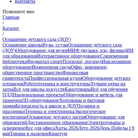
Контакты
Позвоните мне
Главная
/
Каталог
/
Оснащение детского сада (ДОУ)
Оснащение школы
Вузы, ссузы
Оснащение детского сада
(ДОУ)
Оборудование для музея
МИФ (музыка, изо, физика)
ИИ
для образования
Интерактивное оборудование
Современная
библиотека
Фиджитал-спорт
Психолог, логопед
Инклюзивное
оборудование
Инженерная среда
Офис, коворкинг,
общественное пространство
Финансовая
грамотность
Профессиональная кухня
Оборудование детских
площадок
Робототехника и конструкторы
Лучшие цены на
хиты
Всё для школы искусств
Канцтовары
Всё для обучения
ПДД
Национальные проекты
Оборудование и мебель для
хранения
3D-оборудование
Хозтовары и бытовая
химия
Безопасность в школе и ДОУ
Подарки и
праздники
Техника и электроника
Экологическое
воспитание
Оснащение детского лагеря
Оборудование для
общежитий
Дистанционное образование
Электротовары и
освещение
Все для офиса
Хиты 2026
Лето 2026
День Победы I 9
мая
Товары в наличии
Квантум