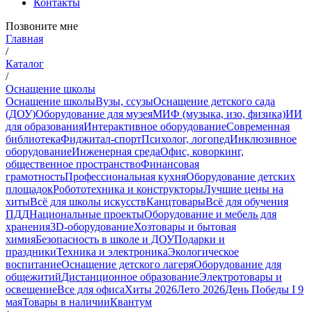
Контакты
Позвоните мне
Главная
/
Каталог
/
Оснащение школы
Оснащение школы
Вузы, ссузы
Оснащение детского сада
(ДОУ)
Оборудование для музея
МИФ (музыка, изо, физика)
ИИ
для образования
Интерактивное оборудование
Современная
библиотека
Фиджитал-спорт
Психолог, логопед
Инклюзивное
оборудование
Инженерная среда
Офис, коворкинг,
общественное пространство
Финансовая
грамотность
Профессиональная кухня
Оборудование детских
площадок
Робототехника и конструкторы
Лучшие цены на
хиты
Всё для школы искусств
Канцтовары
Всё для обучения
ПДД
Национальные проекты
Оборудование и мебель для
хранения
3D-оборудование
Хозтовары и бытовая
химия
Безопасность в школе и ДОУ
Подарки и
праздники
Техника и электроника
Экологическое
воспитание
Оснащение детского лагеря
Оборудование для
общежитий
Дистанционное образование
Электротовары и
освещение
Все для офиса
Хиты 2026
Лето 2026
День Победы I 9
мая
Товары в наличии
Квантум