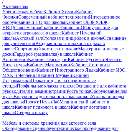
/
Актовый зал
Ученическая мебель
Кабинет Химии
Кабинет
Физики
Современный кабинет технологии
Интерактивное
оборудование и ПО для школы
Кабинет ОБЗР (ОБЖ,
НВП)
Современный кабинет биологии
Оборудование для
открытия агрокласса в школе
Кабинет Начальной
школы
Актовый зал
Столовая и пищеблок в школе
Оснащение
для учительской
Входная зона и холл
Зона отдыха в
школе
Спортивный комплекс в школе
Маркерные и меловые
доски
Гардероб (раздевалка) в школе
Кабинет
Астрономии
Кабинет Географии
Кабинет Русского Языка и
Литературы
Кабинет Математики
Кабинет Истории и
Обществознания
Кабинет Иностранного Языка
Кабинет ИЗО,
МХК и Черчения
Кабинет Музыки
Кабинет
Информатики
Плакатницы и экспозиционные
стенды
Профильные классы в школе
Оснащение для кабинета
руководителя и администрации
Роста точка
Оборудование для
музея
Внеурочная деятельность школьников
Уголок природы
для школы
Проект НаукоЛаб
Медицинский кабинет в
школе
Кабинет психолога в школе
Кабинет логопеда в
школе
Стенды в школу
/
Мебель и системы хранения для актового зала
Оборудование сцены
Звукотехническое оборудование для