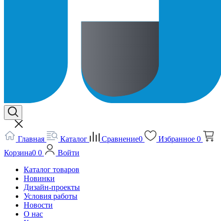
Главная
Каталог
Сравнение
0
Избранное
0
Корзина
0
0
Войти
Каталог товаров
Новинки
Дизайн-проекты
Условия работы
Новости
О нас