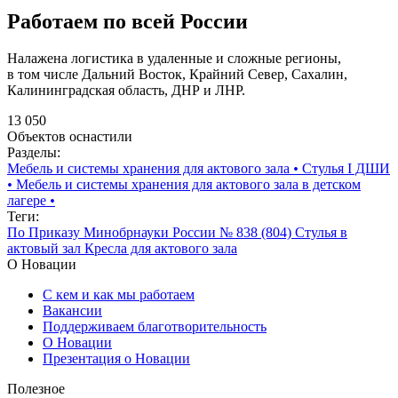
Работаем по всей России
Налажена логистика в удаленные и сложные регионы,
в том числе Дальний Восток, Крайний Север, Сахалин,
Калининградская область, ДНР и ЛНР.
13 050
Объектов оснастили
Разделы:
Мебель и системы хранения для актового зала
•
Стулья I ДШИ
•
Мебель и системы хранения для актового зала в детском
лагере
•
Теги:
По Приказу Минобрнауки России № 838 (804)
Стулья в
актовый зал
Кресла для актового зала
О Новации
С кем и как мы работаем
Вакансии
Поддерживаем благотворительность
О Новации
Презентация о Новации
Полезное