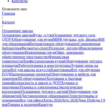
Контакты
Позвоните мне
Главная
/
Каталог
/
Оснащение школы
Оснащение школы
Вузы, ссузы
Оснащение детского сада
(ДОУ)
Оборудование для музея
МИФ (музыка, изо, физика)
ИИ
для образования
Интерактивное оборудование
Современная
библиотека
Фиджитал-спорт
Психолог, логопед
Инклюзивное
оборудование
Инженерная среда
Офис, коворкинг,
общественное пространство
Финансовая
грамотность
Профессиональная кухня
Оборудование детских
площадок
Робототехника и конструкторы
Лучшие цены на
хиты
Всё для школы искусств
Канцтовары
Всё для обучения
ПДД
Национальные проекты
Оборудование и мебель для
хранения
3D-оборудование
Хозтовары и бытовая
химия
Безопасность в школе и ДОУ
Подарки и
праздники
Техника и электроника
Экологическое
воспитание
Оснащение детского лагеря
Оборудование для
общежитий
Дистанционное образование
Электротовары и
освещение
Все для офиса
Хиты 2026
Лето 2026
День Победы I 9
мая
Товары в наличии
Квантум