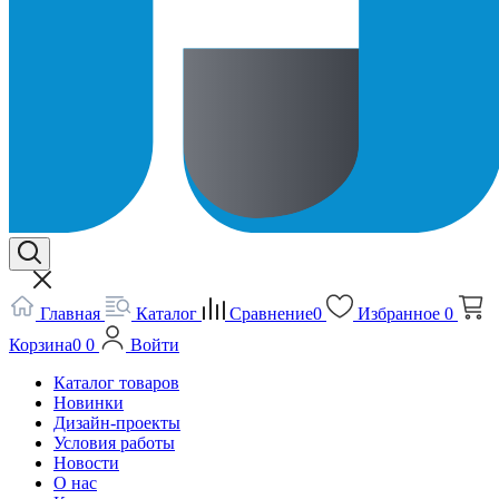
Главная
Каталог
Сравнение
0
Избранное
0
Корзина
0
0
Войти
Каталог товаров
Новинки
Дизайн-проекты
Условия работы
Новости
О нас