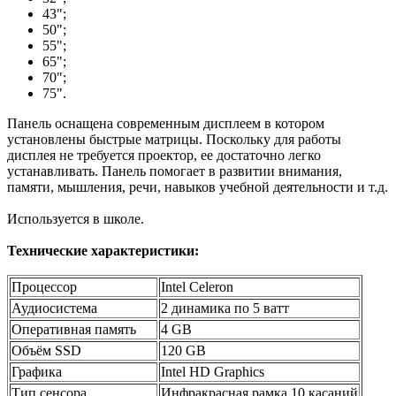
43";
50";
55";
65";
70";
75".
Панель оснащена современным дисплеем в котором
установлены быстрые матрицы. Поскольку для работы
дисплея не требуется проектор, ее достаточно легко
устанавливать. Панель помогает в развитии внимания,
памяти, мышления, речи, навыков учебной деятельности и т.д.
Используется в школе.
Технические характеристики:
Процессор
Intel Celeron
Аудиосистема
2 динамика по 5 ватт
Оперативная память
4 GB
Объём SSD
120 GB
Графика
Intel HD Graphics
Тип сенсора
Инфракрасная рамка 10 касаний