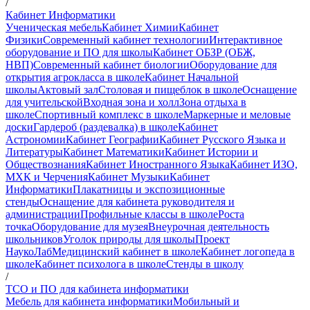
/
Кабинет Информатики
Ученическая мебель
Кабинет Химии
Кабинет
Физики
Современный кабинет технологии
Интерактивное
оборудование и ПО для школы
Кабинет ОБЗР (ОБЖ,
НВП)
Современный кабинет биологии
Оборудование для
открытия агрокласса в школе
Кабинет Начальной
школы
Актовый зал
Столовая и пищеблок в школе
Оснащение
для учительской
Входная зона и холл
Зона отдыха в
школе
Спортивный комплекс в школе
Маркерные и меловые
доски
Гардероб (раздевалка) в школе
Кабинет
Астрономии
Кабинет Географии
Кабинет Русского Языка и
Литературы
Кабинет Математики
Кабинет Истории и
Обществознания
Кабинет Иностранного Языка
Кабинет ИЗО,
МХК и Черчения
Кабинет Музыки
Кабинет
Информатики
Плакатницы и экспозиционные
стенды
Оснащение для кабинета руководителя и
администрации
Профильные классы в школе
Роста
точка
Оборудование для музея
Внеурочная деятельность
школьников
Уголок природы для школы
Проект
НаукоЛаб
Медицинский кабинет в школе
Кабинет логопеда в
школе
Кабинет психолога в школе
Стенды в школу
/
ТСО и ПО для кабинета информатики
Мебель для кабинета информатики
Мобильный и