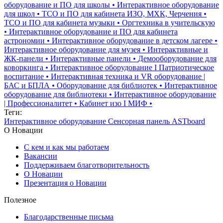
оборудование и ПО для школы
•
Интерактивное оборудование
для школ
•
ТСО и ПО для кабинета ИЗО, МХК, Черчения
•
ТСО и ПО для кабинета музыки
•
Оргтехника в учительскую
•
Интерактивное оборудование и ПО для кабинета
астрономии
•
Интерактивное оборудование в детском лагере
•
Интерактивное оборудование для музея
•
Интерактивные и
ЖК-панели
•
Интерактивные панели
•
Демооборудование для
коворкинга
•
Интерактивное оборудование I Патриотическое
воспитание
•
Интерактивная техника и VR оборудование |
БАС и БПЛА
•
Оборудование для библиотек
•
Интерактивное
оборудование для библиотеки
•
Интерактивное оборудование
| Профессионалитет
•
Кабинет изо I МИФ
•
Теги:
Интерактивное оборудование
Сенсорная панель ASTboard
О Новации
С кем и как мы работаем
Вакансии
Поддерживаем благотворительность
О Новации
Презентация о Новации
Полезное
Благодарственные письма