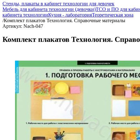
Стенды, плакаты в кабинет технологии для девочек
Мебель для кабинета технологии (девочки)
ТСО и ПО для кабин
кабинета технологии
Кухня - лаборатория
Теоретическая зона
/
Комплект плакатов Технология. Справочные материалы
Артикул: Nach-047
Комплект плакатов Технология. Справ