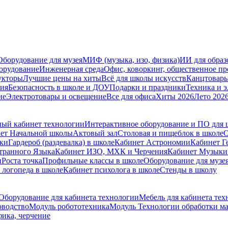
Оборудование для музея
МИФ (музыка, изо, физика)
ИИ для образ
орудование
Инженерная среда
Офис, коворкинг, общественное пр
укторы
Лучшие цены на хиты
Всё для школы искусств
Канцтовар
мия
Безопасность в школе и ДОУ
Подарки и праздники
Техника и 
ие
Электротовары и освещение
Все для офиса
Хиты 2026
Лето 202
ый кабинет технологии
Интерактивное оборудование и ПО для
ет Начальной школы
Актовый зал
Столовая и пищеблок в школе
О
ски
Гардероб (раздевалка) в школе
Кабинет Астрономии
Кабинет Г
транного Языка
Кабинет ИЗО, МХК и Черчения
Кабинет Музыки
и
Роста точка
Профильные классы в школе
Оборудование для музе
 логопеда в школе
Кабинет психолога в школе
Стенды в школу
Оборудование для кабинета технологии
Мебель для кабинета тех
оводство
Модуль робототехника
Модуль Технологии обработки м
ика, черчение