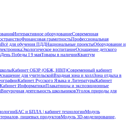
ования
Интерактивное оборудование
Современная
остранство
Финансовая грамотность
Профессиональная
ы
Всё для обучения ПДД
Национальные проекты
Оборудование и
электроника
Экологическое воспитание
Оснащение детского
6
День Победы I 9 мая
Товары в наличии
Квантум
 школы
Кабинет ОБЗР (ОБЖ, НВП)
Современный кабинет
снащение для учительской
Входная зона и холл
Зона отдыха в
еографии
Кабинет Русского Языка и Литературы
Кабинет
Кабинет Информатики
Плакатницы и экспозиционные
я
Внеурочная деятельность школьников
Уголок природы для
нологии
БАС и БПЛА | кабинет технологии
Модуль
атериалов, пищевых продуктов
Модуль 3D-моделирование,