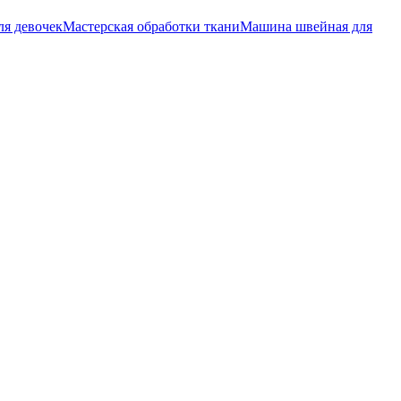
ля девочек
Мастерская обработки ткани
Машина швейная для