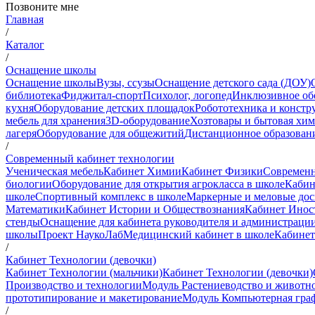
Позвоните мне
Главная
/
Каталог
/
Оснащение школы
Оснащение школы
Вузы, ссузы
Оснащение детского сада (ДОУ)
библиотека
Фиджитал-спорт
Психолог, логопед
Инклюзивное об
кухня
Оборудование детских площадок
Робототехника и констр
мебель для хранения
3D-оборудование
Хозтовары и бытовая хи
лагеря
Оборудование для общежитий
Дистанционное образован
/
Современный кабинет технологии
Ученическая мебель
Кабинет Химии
Кабинет Физики
Современн
биологии
Оборудование для открытия агрокласса в школе
Кабин
школе
Спортивный комплекс в школе
Маркерные и меловые до
Математики
Кабинет Истории и Обществознания
Кабинет Инос
стенды
Оснащение для кабинета руководителя и администраци
школы
Проект НаукоЛаб
Медицинский кабинет в школе
Кабинет
/
Кабинет Технологии (девочки)
Кабинет Технологии (мальчики)
Кабинет Технологии (девочки)
Производство и технологии
Модуль Растениеводство и животн
прототипирование и макетирование
Модуль Компьютерная граф
/