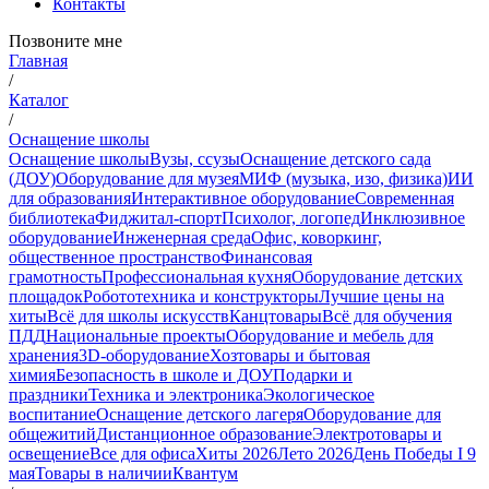
Контакты
Позвоните мне
Главная
/
Каталог
/
Оснащение школы
Оснащение школы
Вузы, ссузы
Оснащение детского сада
(ДОУ)
Оборудование для музея
МИФ (музыка, изо, физика)
ИИ
для образования
Интерактивное оборудование
Современная
библиотека
Фиджитал-спорт
Психолог, логопед
Инклюзивное
оборудование
Инженерная среда
Офис, коворкинг,
общественное пространство
Финансовая
грамотность
Профессиональная кухня
Оборудование детских
площадок
Робототехника и конструкторы
Лучшие цены на
хиты
Всё для школы искусств
Канцтовары
Всё для обучения
ПДД
Национальные проекты
Оборудование и мебель для
хранения
3D-оборудование
Хозтовары и бытовая
химия
Безопасность в школе и ДОУ
Подарки и
праздники
Техника и электроника
Экологическое
воспитание
Оснащение детского лагеря
Оборудование для
общежитий
Дистанционное образование
Электротовары и
освещение
Все для офиса
Хиты 2026
Лето 2026
День Победы I 9
мая
Товары в наличии
Квантум