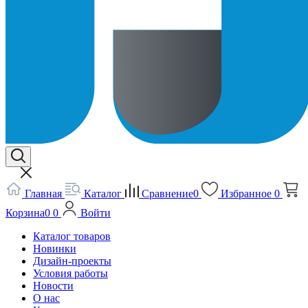
Главная
Каталог
Сравнение
0
Избранное
0
Корзина
0
0
Войти
Каталог товаров
Новинки
Дизайн-проекты
Условия работы
Новости
О нас