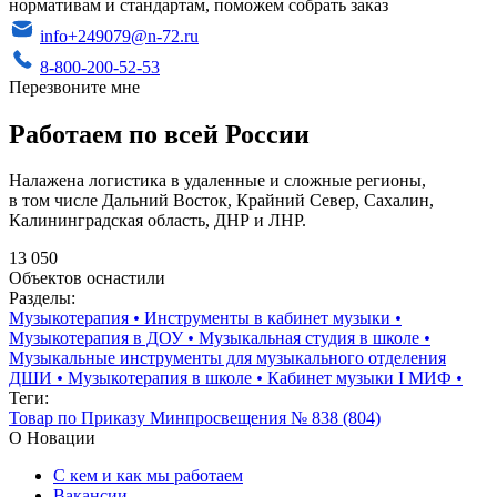
нормативам и стандартам, поможем собрать заказ
info+249079@n-72.ru
8-800-200-52-53
Перезвоните мне
Работаем по всей России
Налажена логистика в удаленные и сложные регионы,
в том числе Дальний Восток, Крайний Север, Сахалин,
Калининградская область, ДНР и ЛНР.
13 050
Объектов оснастили
Разделы:
Музыкотерапия
•
Инструменты в кабинет музыки
•
Музыкотерапия в ДОУ
•
Музыкальная студия в школе
•
Музыкальные инструменты для музыкального отделения
ДШИ
•
Музыкотерапия в школе
•
Кабинет музыки I МИФ
•
Теги:
Товар по Приказу Минпросвещения № 838 (804)
О Новации
С кем и как мы работаем
Вакансии