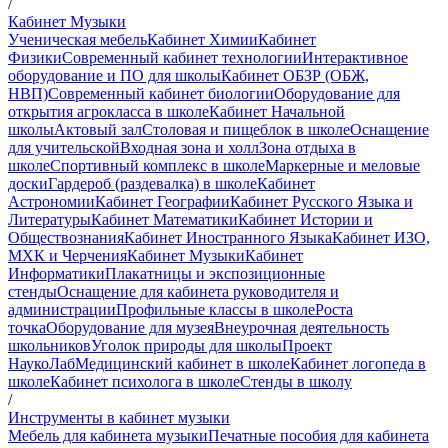
/
Кабинет Музыки
Ученическая мебель
Кабинет Химии
Кабинет
Физики
Современный кабинет технологии
Интерактивное
оборудование и ПО для школы
Кабинет ОБЗР (ОБЖ,
НВП)
Современный кабинет биологии
Оборудование для
открытия агрокласса в школе
Кабинет Начальной
школы
Актовый зал
Столовая и пищеблок в школе
Оснащение
для учительской
Входная зона и холл
Зона отдыха в
школе
Спортивный комплекс в школе
Маркерные и меловые
доски
Гардероб (раздевалка) в школе
Кабинет
Астрономии
Кабинет Географии
Кабинет Русского Языка и
Литературы
Кабинет Математики
Кабинет Истории и
Обществознания
Кабинет Иностранного Языка
Кабинет ИЗО,
МХК и Черчения
Кабинет Музыки
Кабинет
Информатики
Плакатницы и экспозиционные
стенды
Оснащение для кабинета руководителя и
администрации
Профильные классы в школе
Роста
точка
Оборудование для музея
Внеурочная деятельность
школьников
Уголок природы для школы
Проект
НаукоЛаб
Медицинский кабинет в школе
Кабинет логопеда в
школе
Кабинет психолога в школе
Стенды в школу
/
Инструменты в кабинет музыки
Мебель для кабинета музыки
Печатные пособия для кабинета