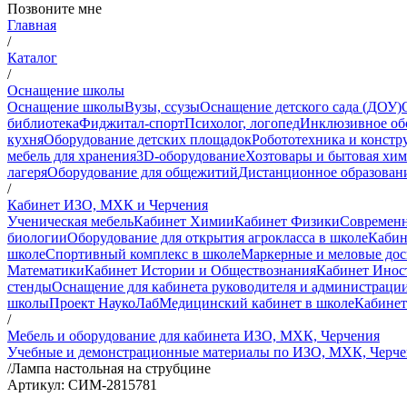
Позвоните мне
Главная
/
Каталог
/
Оснащение школы
Оснащение школы
Вузы, ссузы
Оснащение детского сада (ДОУ)
библиотека
Фиджитал-спорт
Психолог, логопед
Инклюзивное об
кухня
Оборудование детских площадок
Робототехника и констр
мебель для хранения
3D-оборудование
Хозтовары и бытовая хи
лагеря
Оборудование для общежитий
Дистанционное образован
/
Кабинет ИЗО, МХК и Черчения
Ученическая мебель
Кабинет Химии
Кабинет Физики
Современн
биологии
Оборудование для открытия агрокласса в школе
Кабин
школе
Спортивный комплекс в школе
Маркерные и меловые до
Математики
Кабинет Истории и Обществознания
Кабинет Инос
стенды
Оснащение для кабинета руководителя и администраци
школы
Проект НаукоЛаб
Медицинский кабинет в школе
Кабинет
/
Мебель и оборудование для кабинета ИЗО, МХК, Черчения
Учебные и демонстрационные материалы по ИЗО, МХК, Черч
/
Лампа настольная на струбцине
Артикул: СИМ-2815781