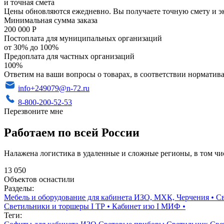
и точная смета
Цены обновляются ежедневно. Вы получаете точную смету и э
Минимальная сумма заказа
200 000 Р
Постоплата для муниципальных организаций
от 30% до 100%
Предоплата для частных организаций
100%
Ответим на ваши вопросы о товарах, в соответствии норматива
info+249079@n-72.ru
8-800-200-52-53
Перезвоните мне
Работаем по всей России
Налажена логистика в удаленные и сложные регионы, в том чи
13 050
Объектов оснастили
Разделы:
Мебель и оборудование для кабинета ИЗО, МХК, Черчения
•
Св
Светильники и торшеры I ТР
•
Кабинет изо I МИФ
•
Теги: