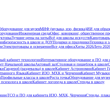
Оборудование для музея
МИФ (музыка, изо, физика)
ИИ для образ
орудование
Инженерная среда
Офис, коворкинг, общественное пр
укторы
Лучшие цены на хиты
Всё для школы искусств
Канцтовар
мия
Безопасность в школе и ДОУ
Подарки и праздники
Техника и 
ие
Электротовары и освещение
Все для офиса
Хиты 2026
Лето 202
ый кабинет технологии
Интерактивное оборудование и ПО для
ет Начальной школы
Актовый зал
Столовая и пищеблок в школе
О
ски
Гардероб (раздевалка) в школе
Кабинет Астрономии
Кабинет Г
транного Языка
Кабинет ИЗО, МХК и Черчения
Кабинет Музыки
и
Профильные классы в школе
Роста точка
Оборудование для музе
 психолога в школе
Кабинет логопеда в школе
Стенды в школу
ению
ТСО и ПО для кабинета ИЗО, МХК, Черчения
Стенды, плак