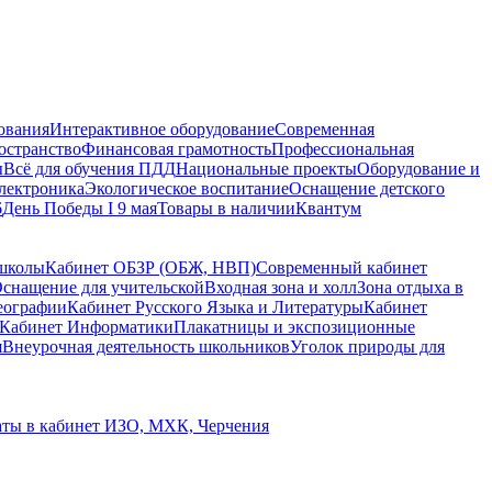
ования
Интерактивное оборудование
Современная
остранство
Финансовая грамотность
Профессиональная
ы
Всё для обучения ПДД
Национальные проекты
Оборудование и
электроника
Экологическое воспитание
Оснащение детского
6
День Победы I 9 мая
Товары в наличии
Квантум
 школы
Кабинет ОБЗР (ОБЖ, НВП)
Современный кабинет
снащение для учительской
Входная зона и холл
Зона отдыха в
еографии
Кабинет Русского Языка и Литературы
Кабинет
Кабинет Информатики
Плакатницы и экспозиционные
я
Внеурочная деятельность школьников
Уголок природы для
аты в кабинет ИЗО, МХК, Черчения