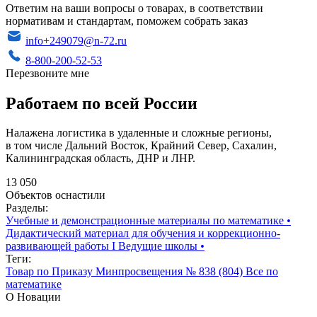
Ответим на ваши вопросы о товарах, в соответствии
нормативам и стандартам, поможем собрать заказ
info+249079@n-72.ru
8-800-200-52-53
Перезвоните мне
Работаем по всей России
Налажена логистика в удаленные и сложные регионы,
в том числе Дальний Восток, Крайний Север, Сахалин,
Калининградская область, ДНР и ЛНР.
13 050
Объектов оснастили
Разделы:
Учебные и демонстрационные материалы по математике
•
Дидактический материал для обучения и коррекционно-
развивающей работы I Ведущие школы
•
Теги:
Товар по Приказу Минпросвещения № 838 (804)
Все по
математике
О Новации