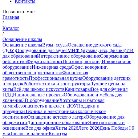
Контакты
Позвоните мне
Главная
/
Каталог
/
Оснащение школы
Оснащение школы
Вузы, ссузы
Оснащение детского сада
(ДОУ)
Оборудование для музея
МИФ (музыка, изо, физика)
ИИ
для образования
Интерактивное оборудование
Современная
библиотека
Фиджитал-спорт
Психолог, логопед
Инклюзивное
оборудование
Инженерная среда
Офис, коворкинг,
общественное пространство
Финансовая
грамотность
Профессиональная кухня
Оборудование детских
площадок
Робототехника и конструкторы
Лучшие цены на
хиты
Всё для школы искусств
Канцтовары
Всё для обучения
ПДД
Национальные проекты
Оборудование и мебель для
хранения
3D-оборудование
Хозтовары и бытовая
химия
Безопасность в школе и ДОУ
Подарки и
праздники
Техника и электроника
Экологическое
воспитание
Оснащение детского лагеря
Оборудование для
общежитий
Дистанционное образование
Электротовары и
освещение
Все для офиса
Хиты 2026
Лето 2026
День Победы I 9
мая
Товары в наличии
Квантум