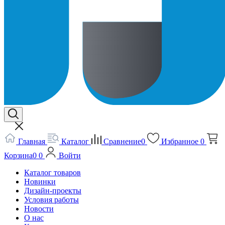
Главная
Каталог
Сравнение
0
Избранное
0
Корзина
0
0
Войти
Каталог товаров
Новинки
Дизайн-проекты
Условия работы
Новости
О нас