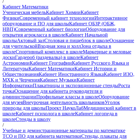
/
Кабинет Математики
Ученическая мебель
Кабинет Химии
Кабинет
Физики
Современный кабинет технологии
Интерактивное
оборудование и ПО для школы
Кабинет ОБЗР (ОБЖ,
НВП)
Современный кабинет биологии
Оборудование для
открытия агрокласса в школе
Кабинет Начальной
школы
Актовый зал
Столовая и пищеблок в школе
Оснащение
для учительской
Входная зона и холл
Зона отдыха в
школе
Спортивный комплекс в школе
Маркерные и меловые
доски
Гардероб (раздевалка) в школе
Кабинет
Астрономии
Кабинет Географии
Кабинет Русского Языка и
Литературы
Кабинет Математики
Кабинет Истории и
Обществознания
Кабинет Иностранного Языка
Кабинет ИЗО,
МХК и Черчения
Кабинет Музыки
Кабинет
Информатики
Плакатницы и экспозиционные стенды
Роста
точка
Оснащение для кабинета руководителя и
администрации
Профильные классы в школе
Оборудование
для музея
Внеурочная деятельность школьников
Уголок
природы для школы
Проект НаукоЛаб
Медицинский кабинет в
школе
Кабинет психолога в школе
Кабинет логопеда в
школе
Стенды в школу
/
Учебные и демонстрационные материалы по математике
ТСО и ПО для кабинета математики
Стенды, плакаты для