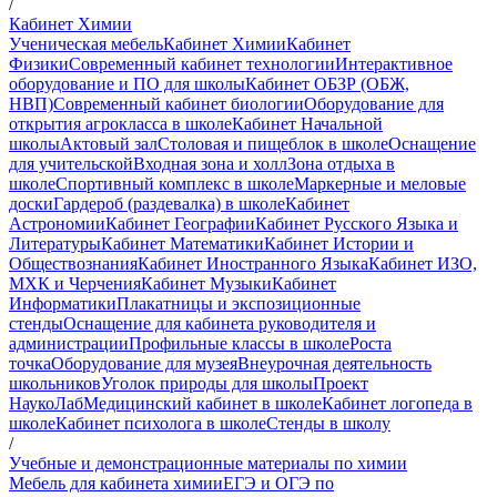
/
Кабинет Химии
Ученическая мебель
Кабинет Химии
Кабинет
Физики
Современный кабинет технологии
Интерактивное
оборудование и ПО для школы
Кабинет ОБЗР (ОБЖ,
НВП)
Современный кабинет биологии
Оборудование для
открытия агрокласса в школе
Кабинет Начальной
школы
Актовый зал
Столовая и пищеблок в школе
Оснащение
для учительской
Входная зона и холл
Зона отдыха в
школе
Спортивный комплекс в школе
Маркерные и меловые
доски
Гардероб (раздевалка) в школе
Кабинет
Астрономии
Кабинет Географии
Кабинет Русского Языка и
Литературы
Кабинет Математики
Кабинет Истории и
Обществознания
Кабинет Иностранного Языка
Кабинет ИЗО,
МХК и Черчения
Кабинет Музыки
Кабинет
Информатики
Плакатницы и экспозиционные
стенды
Оснащение для кабинета руководителя и
администрации
Профильные классы в школе
Роста
точка
Оборудование для музея
Внеурочная деятельность
школьников
Уголок природы для школы
Проект
НаукоЛаб
Медицинский кабинет в школе
Кабинет логопеда в
школе
Кабинет психолога в школе
Стенды в школу
/
Учебные и демонстрационные материалы по химии
Мебель для кабинета химии
ЕГЭ и ОГЭ по