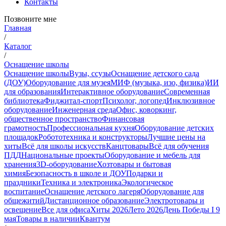
Контакты
Позвоните мне
Главная
/
Каталог
/
Оснащение школы
Оснащение школы
Вузы, ссузы
Оснащение детского сада
(ДОУ)
Оборудование для музея
МИФ (музыка, изо, физика)
ИИ
для образования
Интерактивное оборудование
Современная
библиотека
Фиджитал-спорт
Психолог, логопед
Инклюзивное
оборудование
Инженерная среда
Офис, коворкинг,
общественное пространство
Финансовая
грамотность
Профессиональная кухня
Оборудование детских
площадок
Робототехника и конструкторы
Лучшие цены на
хиты
Всё для школы искусств
Канцтовары
Всё для обучения
ПДД
Национальные проекты
Оборудование и мебель для
хранения
3D-оборудование
Хозтовары и бытовая
химия
Безопасность в школе и ДОУ
Подарки и
праздники
Техника и электроника
Экологическое
воспитание
Оснащение детского лагеря
Оборудование для
общежитий
Дистанционное образование
Электротовары и
освещение
Все для офиса
Хиты 2026
Лето 2026
День Победы I 9
мая
Товары в наличии
Квантум