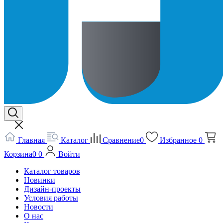
Главная
Каталог
Сравнение
0
Избранное
0
Корзина
0
0
Войти
Каталог товаров
Новинки
Дизайн-проекты
Условия работы
Новости
О нас