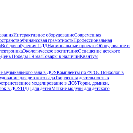
ования
Интерактивное оборудование
Современная
остранство
Финансовая грамотность
Профессиональная
ы
Всё для обучения ПДД
Национальные проекты
Оборудование и
электроника
Экологическое воспитание
Оснащение детского
6
День Победы I 9 мая
Товары в наличии
Квантум
е музыкального зала в ДОУ
Комплекты по ФГОС
Психолог в
дование для детского сада
Творческая деятельность в
остранственное моделирование в ДОУ
Горки, домики,
лок в ДОУ
ПДД для детей
Мягкие модули для детского