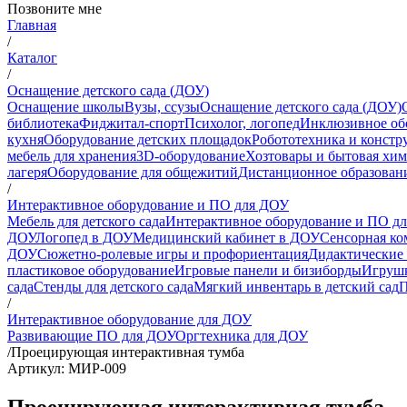
Позвоните мне
Главная
/
Каталог
/
Оснащение детского сада (ДОУ)
Оснащение школы
Вузы, ссузы
Оснащение детского сада (ДОУ)
библиотека
Фиджитал-спорт
Психолог, логопед
Инклюзивное об
кухня
Оборудование детских площадок
Робототехника и констр
мебель для хранения
3D-оборудование
Хозтовары и бытовая хи
лагеря
Оборудование для общежитий
Дистанционное образован
/
Интерактивное оборудование и ПО для ДОУ
Мебель для детского сада
Интерактивное оборудование и ПО д
ДОУ
Логопед в ДОУ
Медицинский кабинет в ДОУ
Сенсорная ко
ДОУ
Сюжетно-ролевые игры и профориентация
Дидактические 
пластиковое оборудование
Игровые панели и бизиборды
Игрушк
сада
Стенды для детского сада
Мягкий инвентарь в детский сад
П
/
Интерактивное оборудование для ДОУ
Развивающие ПО для ДОУ
Оргтехника для ДОУ
/
Проецирующая интерактивная тумба
Артикул: МИР-009
Проецирующая интерактивная тумба