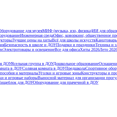
Оборудование для музея
МИФ (музыка, изо, физика)
ИИ для образ
орудование
Инженерная среда
Офис, коворкинг, общественное пр
укторы
Лучшие цены на хиты
Всё для школы искусств
Канцтовар
мия
Безопасность в школе и ДОУ
Подарки и праздники
Техника и 
ие
Электротовары и освещение
Все для офиса
Хиты 2026
Лето 202
ля ДОУ
Ясельная группа в ДОУ
Дошкольное образование
Оснащени
мната в ДОУ
Соляная комната в ДОУ
Предшкола
Спортивное обору
пособия и материалы
Уголки и игровые зоны
Конструкторы и пр
и и игровые наборы
Выносной материал для организации прогу
ищеблок для ДОУ
Оборудование для прачечной в ДОУ