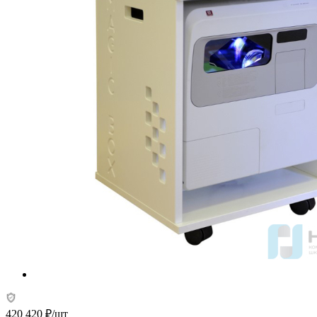
420 420
₽
/шт