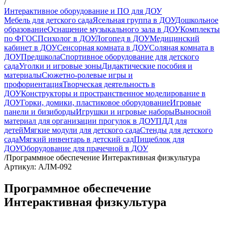
/
Интерактивное оборудование и ПО для ДОУ
Мебель для детского сада
Ясельная группа в ДОУ
Дошкольное
образование
Оснащение музыкального зала в ДОУ
Комплекты
по ФГОС
Психолог в ДОУ
Логопед в ДОУ
Медицинский
кабинет в ДОУ
Сенсорная комната в ДОУ
Соляная комната в
ДОУ
Предшкола
Спортивное оборудование для детского
сада
Уголки и игровые зоны
Дидактические пособия и
материалы
Сюжетно-ролевые игры и
профориентация
Творческая деятельность в
ДОУ
Конструкторы и пространственное моделирование в
ДОУ
Горки, домики, пластиковое оборудование
Игровые
панели и бизиборды
Игрушки и игровые наборы
Выносной
материал для организации прогулок в ДОУ
ПДД для
детей
Мягкие модули для детского сада
Стенды для детского
сада
Мягкий инвентарь в детский сад
Пищеблок для
ДОУ
Оборудование для прачечной в ДОУ
/
Программное обеспечение Интерактивная физкультура
Артикул: АЛМ-092
Программное обеспечение
Интерактивная физкультура