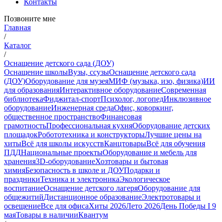
Контакты
Позвоните мне
Главная
/
Каталог
/
Оснащение детского сада (ДОУ)
Оснащение школы
Вузы, ссузы
Оснащение детского сада
(ДОУ)
Оборудование для музея
МИФ (музыка, изо, физика)
ИИ
для образования
Интерактивное оборудование
Современная
библиотека
Фиджитал-спорт
Психолог, логопед
Инклюзивное
оборудование
Инженерная среда
Офис, коворкинг,
общественное пространство
Финансовая
грамотность
Профессиональная кухня
Оборудование детских
площадок
Робототехника и конструкторы
Лучшие цены на
хиты
Всё для школы искусств
Канцтовары
Всё для обучения
ПДД
Национальные проекты
Оборудование и мебель для
хранения
3D-оборудование
Хозтовары и бытовая
химия
Безопасность в школе и ДОУ
Подарки и
праздники
Техника и электроника
Экологическое
воспитание
Оснащение детского лагеря
Оборудование для
общежитий
Дистанционное образование
Электротовары и
освещение
Все для офиса
Хиты 2026
Лето 2026
День Победы I 9
мая
Товары в наличии
Квантум