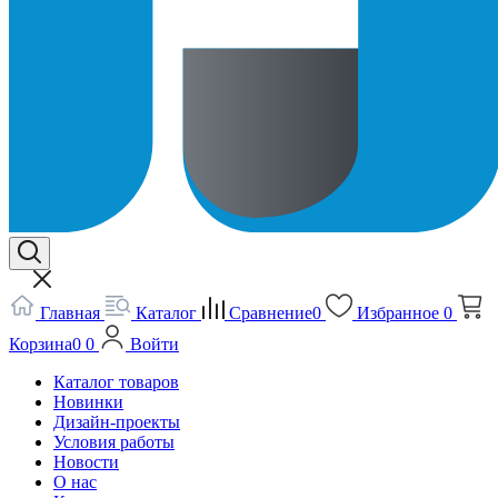
Главная
Каталог
Сравнение
0
Избранное
0
Корзина
0
0
Войти
Каталог товаров
Новинки
Дизайн-проекты
Условия работы
Новости
О нас