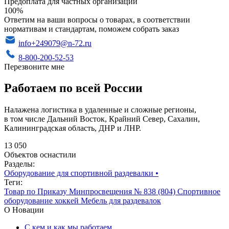
Предоплата для частных организаций
100%
Ответим на ваши вопросы о товарах, в соответствии
нормативам и стандартам, поможем собрать заказ
info+249079@n-72.ru
8-800-200-52-53
Перезвоните мне
Работаем по всей России
Налажена логистика в удаленные и сложные регионы,
в том числе Дальний Восток, Крайний Север, Сахалин,
Калининградская область, ДНР и ЛНР.
13 050
Объектов оснастили
Разделы:
Оборудование для спортивной раздевалки
•
Теги:
Товар по Приказу Минпросвещения № 838 (804)
Спортивное
оборудование
хоккей
Мебель для раздевалок
О Новации
С кем и как мы работаем