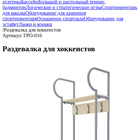
атлетика
Бассейн
Большой и настольный теннис,
бадминтон
Логические и стратегические игры
Спортинвентарь
для школы
Оборудование для хранения
спортинвентаря
Оснащение спортзала
Оборудование для
эстафет
Лыжи и коньки
/
Раздевалка для хоккеистов
Артикул: ГРО-016
Раздевалка для хоккеистов