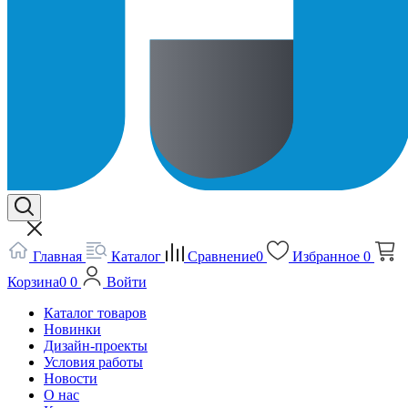
Главная
Каталог
Сравнение
0
Избранное
0
Корзина
0
0
Войти
Каталог товаров
Новинки
Дизайн-проекты
Условия работы
Новости
О нас