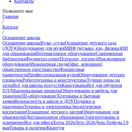
Контакты
Позвоните мне
Главная
/
Каталог
/
Оснащение школы
Оснащение школы
Вузы, ссузы
Оснащение детского сада
(ДОУ)
Оборудование для музея
МИФ (музыка, изо, физика)
ИИ
для образования
Интерактивное оборудование
Современная
библиотека
Фиджитал-спорт
Психолог, логопед
Инклюзивное
оборудование
Инженерная среда
Офис, коворкинг,
общественное пространство
Финансовая
грамотность
Профессиональная кухня
Оборудование детских
площадок
Робототехника и конструкторы
Лучшие цены на
хиты
Всё для школы искусств
Канцтовары
Всё для обучения
ПДД
Национальные проекты
Оборудование и мебель для
хранения
3D-оборудование
Хозтовары и бытовая
химия
Безопасность в школе и ДОУ
Подарки и
праздники
Техника и электроника
Экологическое
воспитание
Оснащение детского лагеря
Оборудование для
общежитий
Дистанционное образование
Электротовары и
освещение
Все для офиса
Хиты 2026
Лето 2026
День Победы I 9
мая
Товары в наличии
Квантум