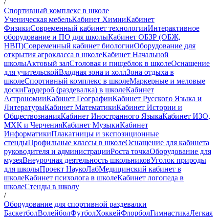
/
Спортивный комплекс в школе
Ученическая мебель
Кабинет Химии
Кабинет
Физики
Современный кабинет технологии
Интерактивное
оборудование и ПО для школы
Кабинет ОБЗР (ОБЖ,
НВП)
Современный кабинет биологии
Оборудование для
открытия агрокласса в школе
Кабинет Начальной
школы
Актовый зал
Столовая и пищеблок в школе
Оснащение
для учительской
Входная зона и холл
Зона отдыха в
школе
Спортивный комплекс в школе
Маркерные и меловые
доски
Гардероб (раздевалка) в школе
Кабинет
Астрономии
Кабинет Географии
Кабинет Русского Языка и
Литературы
Кабинет Математики
Кабинет Истории и
Обществознания
Кабинет Иностранного Языка
Кабинет ИЗО,
МХК и Черчения
Кабинет Музыки
Кабинет
Информатики
Плакатницы и экспозиционные
стенды
Профильные классы в школе
Оснащение для кабинета
руководителя и администрации
Роста точка
Оборудование для
музея
Внеурочная деятельность школьников
Уголок природы
для школы
Проект НаукоЛаб
Медицинский кабинет в
школе
Кабинет психолога в школе
Кабинет логопеда в
школе
Стенды в школу
/
Оборудование для спортивной раздевалки
Баскетбол
Волейбол
Футбол
Хоккей
Флорбол
Гимнастика
Легкая