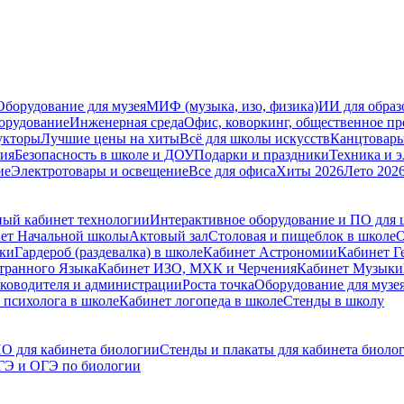
Оборудование для музея
МИФ (музыка, изо, физика)
ИИ для образ
орудование
Инженерная среда
Офис, коворкинг, общественное пр
укторы
Лучшие цены на хиты
Всё для школы искусств
Канцтовар
мия
Безопасность в школе и ДОУ
Подарки и праздники
Техника и 
ие
Электротовары и освещение
Все для офиса
Хиты 2026
Лето 202
ый кабинет технологии
Интерактивное оборудование и ПО для
ет Начальной школы
Актовый зал
Столовая и пищеблок в школе
О
ски
Гардероб (раздевалка) в школе
Кабинет Астрономии
Кабинет Г
транного Языка
Кабинет ИЗО, МХК и Черчения
Кабинет Музыки
уководителя и администрации
Роста точка
Оборудование для музе
 психолога в школе
Кабинет логопеда в школе
Стенды в школу
О для кабинета биологии
Стенды и плакаты для кабинета биоло
ГЭ и ОГЭ по биологии