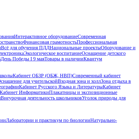
ования
Интерактивное оборудование
Современная
остранство
Финансовая грамотность
Профессиональная
ы
Всё для обучения ПДД
Национальные проекты
Оборудование и
электроника
Экологическое воспитание
Оснащение детского
6
День Победы I 9 мая
Товары в наличии
Квантум
 школы
Кабинет ОБЗР (ОБЖ, НВП)
Современный кабинет
снащение для учительской
Входная зона и холл
Зона отдыха в
еографии
Кабинет Русского Языка и Литературы
Кабинет
Кабинет Информатики
Плакатницы и экспозиционные
я
Внеурочная деятельность школьников
Уголок природы для
гии
Лаборатории и практикум по биологии
Натурально-