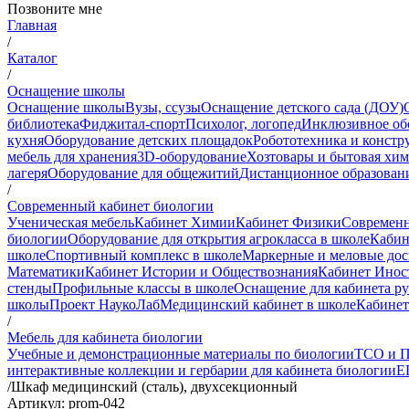
Позвоните мне
Главная
/
Каталог
/
Оснащение школы
Оснащение школы
Вузы, ссузы
Оснащение детского сада (ДОУ)
библиотека
Фиджитал-спорт
Психолог, логопед
Инклюзивное об
кухня
Оборудование детских площадок
Робототехника и констр
мебель для хранения
3D-оборудование
Хозтовары и бытовая хи
лагеря
Оборудование для общежитий
Дистанционное образован
/
Современный кабинет биологии
Ученическая мебель
Кабинет Химии
Кабинет Физики
Современн
биологии
Оборудование для открытия агрокласса в школе
Кабин
школе
Спортивный комплекс в школе
Маркерные и меловые до
Математики
Кабинет Истории и Обществознания
Кабинет Инос
стенды
Профильные классы в школе
Оснащение для кабинета р
школы
Проект НаукоЛаб
Медицинский кабинет в школе
Кабинет
/
Мебель для кабинета биологии
Учебные и демонстрационные материалы по биологии
ТСО и П
интерактивные коллекции и гербарии для кабинета биологии
Е
/
Шкаф медицинский (сталь), двухсекционный
Артикул: prom-042