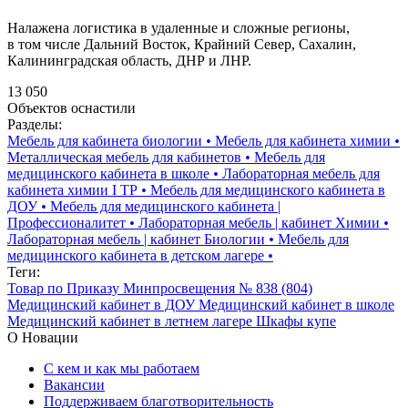
Налажена логистика в удаленные и сложные регионы,
в том числе Дальний Восток, Крайний Север, Сахалин,
Калининградская область, ДНР и ЛНР.
13 050
Объектов оснастили
Разделы:
Мебель для кабинета биологии
•
Мебель для кабинета химии
•
Металлическая мебель для кабинетов
•
Мебель для
медицинского кабинета в школе
•
Лабораторная мебель для
кабинета химии I ТР
•
Мебель для медицинского кабинета в
ДОУ
•
Мебель для медицинского кабинета |
Профессионалитет
•
Лабораторная мебель | кабинет Химии
•
Лабораторная мебель | кабинет Биологии
•
Мебель для
медицинского кабинета в детском лагере
•
Теги:
Товар по Приказу Минпросвещения № 838 (804)
Медицинский кабинет в ДОУ
Медицинский кабинет в школе
Медицинский кабинет в летнем лагере
Шкафы купе
О Новации
С кем и как мы работаем
Вакансии
Поддерживаем благотворительность