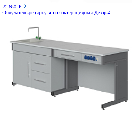
22 680 ₽
Облучатель-рециркулятор бактерицидный Дезар-4