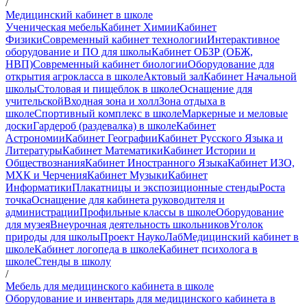
/
Медицинский кабинет в школе
Ученическая мебель
Кабинет Химии
Кабинет
Физики
Современный кабинет технологии
Интерактивное
оборудование и ПО для школы
Кабинет ОБЗР (ОБЖ,
НВП)
Современный кабинет биологии
Оборудование для
открытия агрокласса в школе
Актовый зал
Кабинет Начальной
школы
Столовая и пищеблок в школе
Оснащение для
учительской
Входная зона и холл
Зона отдыха в
школе
Спортивный комплекс в школе
Маркерные и меловые
доски
Гардероб (раздевалка) в школе
Кабинет
Астрономии
Кабинет Географии
Кабинет Русского Языка и
Литературы
Кабинет Математики
Кабинет Истории и
Обществознания
Кабинет Иностранного Языка
Кабинет ИЗО,
МХК и Черчения
Кабинет Музыки
Кабинет
Информатики
Плакатницы и экспозиционные стенды
Роста
точка
Оснащение для кабинета руководителя и
администрации
Профильные классы в школе
Оборудование
для музея
Внеурочная деятельность школьников
Уголок
природы для школы
Проект НаукоЛаб
Медицинский кабинет в
школе
Кабинет логопеда в школе
Кабинет психолога в
школе
Стенды в школу
/
Мебель для медицинского кабинета в школе
Оборудование и инвентарь для медицинского кабинета в