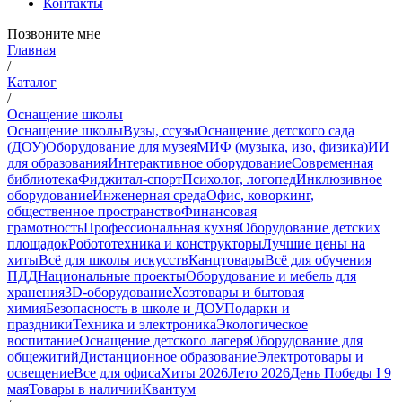
Контакты
Позвоните мне
Главная
/
Каталог
/
Оснащение школы
Оснащение школы
Вузы, ссузы
Оснащение детского сада
(ДОУ)
Оборудование для музея
МИФ (музыка, изо, физика)
ИИ
для образования
Интерактивное оборудование
Современная
библиотека
Фиджитал-спорт
Психолог, логопед
Инклюзивное
оборудование
Инженерная среда
Офис, коворкинг,
общественное пространство
Финансовая
грамотность
Профессиональная кухня
Оборудование детских
площадок
Робототехника и конструкторы
Лучшие цены на
хиты
Всё для школы искусств
Канцтовары
Всё для обучения
ПДД
Национальные проекты
Оборудование и мебель для
хранения
3D-оборудование
Хозтовары и бытовая
химия
Безопасность в школе и ДОУ
Подарки и
праздники
Техника и электроника
Экологическое
воспитание
Оснащение детского лагеря
Оборудование для
общежитий
Дистанционное образование
Электротовары и
освещение
Все для офиса
Хиты 2026
Лето 2026
День Победы I 9
мая
Товары в наличии
Квантум