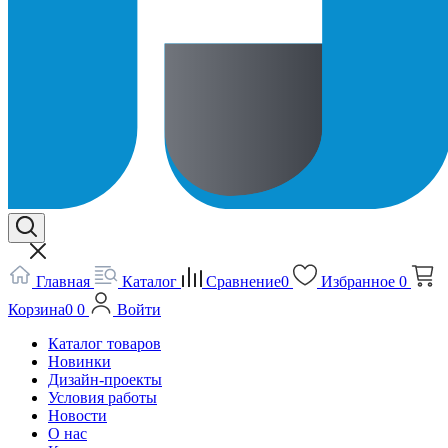
Главная
Каталог
Сравнение
0
Избранное
0
Корзина
0
0
Войти
Каталог товаров
Новинки
Дизайн-проекты
Условия работы
Новости
О нас