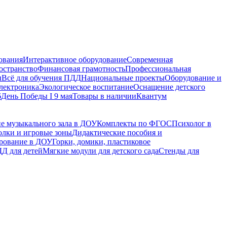
ования
Интерактивное оборудование
Современная
остранство
Финансовая грамотность
Профессиональная
ы
Всё для обучения ПДД
Национальные проекты
Оборудование и
электроника
Экологическое воспитание
Оснащение детского
6
День Победы I 9 мая
Товары в наличии
Квантум
е музыкального зала в ДОУ
Комплекты по ФГОС
Психолог в
олки и игровые зоны
Дидактические пособия и
ирование в ДОУ
Горки, домики, пластиковое
Д для детей
Мягкие модули для детского сада
Стенды для