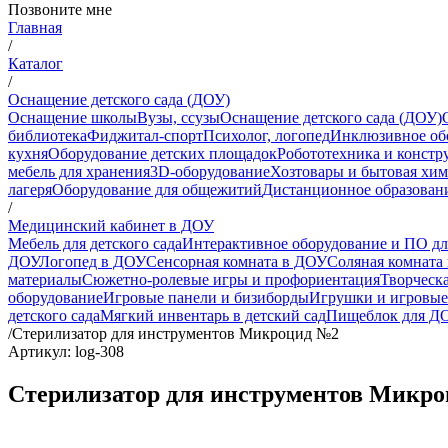
Позвоните мне
Главная
/
Каталог
/
Оснащение детского сада (ДОУ)
Оснащение школы
Вузы, ссузы
Оснащение детского сада (ДОУ)
библиотека
Фиджитал-спорт
Психолог, логопед
Инклюзивное об
кухня
Оборудование детских площадок
Робототехника и констр
мебель для хранения
3D-оборудование
Хозтовары и бытовая хи
лагеря
Оборудование для общежитий
Дистанционное образован
/
Медицинский кабинет в ДОУ
Мебель для детского сада
Интерактивное оборудование и ПО д
ДОУ
Логопед в ДОУ
Сенсорная комната в ДОУ
Соляная комната
материалы
Сюжетно-ролевые игры и профориентация
Творческа
оборудование
Игровые панели и бизиборды
Игрушки и игровые
детского сада
Мягкий инвентарь в детский сад
Пищеблок для Д
/
Стерилизатор для инструментов Микроцид №2
Артикул: log-308
Стерилизатор для инструментов Микр