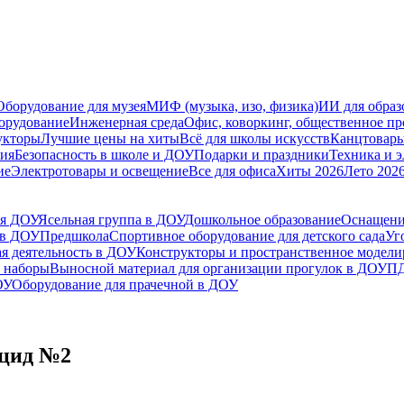
Оборудование для музея
МИФ (музыка, изо, физика)
ИИ для образ
орудование
Инженерная среда
Офис, коворкинг, общественное пр
укторы
Лучшие цены на хиты
Всё для школы искусств
Канцтовар
мия
Безопасность в школе и ДОУ
Подарки и праздники
Техника и 
ие
Электротовары и освещение
Все для офиса
Хиты 2026
Лето 202
ля ДОУ
Ясельная группа в ДОУ
Дошкольное образование
Оснащени
 в ДОУ
Предшкола
Спортивное оборудование для детского сада
Уг
я деятельность в ДОУ
Конструкторы и пространственное модел
 наборы
Выносной материал для организации прогулок в ДОУ
ПД
ОУ
Оборудование для прачечной в ДОУ
оцид №2