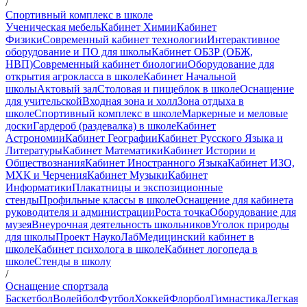
/
Спортивный комплекс в школе
Ученическая мебель
Кабинет Химии
Кабинет
Физики
Современный кабинет технологии
Интерактивное
оборудование и ПО для школы
Кабинет ОБЗР (ОБЖ,
НВП)
Современный кабинет биологии
Оборудование для
открытия агрокласса в школе
Кабинет Начальной
школы
Актовый зал
Столовая и пищеблок в школе
Оснащение
для учительской
Входная зона и холл
Зона отдыха в
школе
Спортивный комплекс в школе
Маркерные и меловые
доски
Гардероб (раздевалка) в школе
Кабинет
Астрономии
Кабинет Географии
Кабинет Русского Языка и
Литературы
Кабинет Математики
Кабинет Истории и
Обществознания
Кабинет Иностранного Языка
Кабинет ИЗО,
МХК и Черчения
Кабинет Музыки
Кабинет
Информатики
Плакатницы и экспозиционные
стенды
Профильные классы в школе
Оснащение для кабинета
руководителя и администрации
Роста точка
Оборудование для
музея
Внеурочная деятельность школьников
Уголок природы
для школы
Проект НаукоЛаб
Медицинский кабинет в
школе
Кабинет психолога в школе
Кабинет логопеда в
школе
Стенды в школу
/
Оснащение спортзала
Баскетбол
Волейбол
Футбол
Хоккей
Флорбол
Гимнастика
Легкая