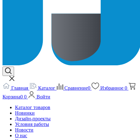
Главная
Каталог
Сравнение
0
Избранное
0
Корзина
0
0
Войти
Каталог товаров
Новинки
Дизайн-проекты
Условия работы
Новости
О нас