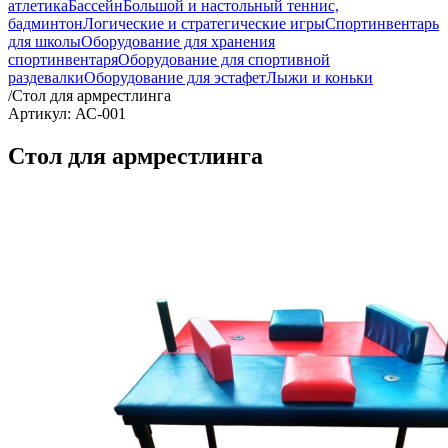
атлетика
Бассейн
Большой и настольный теннис,
бадминтон
Логические и стратегические игры
Спортинвентарь
для школы
Оборудование для хранения
спортинвентаря
Оборудование для спортивной
раздевалки
Оборудование для эстафет
Лыжи и коньки
/
Стол для армрестлинга
Артикул: АС-001
Стол для армрестлинга