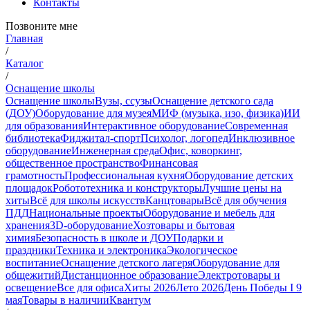
Контакты
Позвоните мне
Главная
/
Каталог
/
Оснащение школы
Оснащение школы
Вузы, ссузы
Оснащение детского сада
(ДОУ)
Оборудование для музея
МИФ (музыка, изо, физика)
ИИ
для образования
Интерактивное оборудование
Современная
библиотека
Фиджитал-спорт
Психолог, логопед
Инклюзивное
оборудование
Инженерная среда
Офис, коворкинг,
общественное пространство
Финансовая
грамотность
Профессиональная кухня
Оборудование детских
площадок
Робототехника и конструкторы
Лучшие цены на
хиты
Всё для школы искусств
Канцтовары
Всё для обучения
ПДД
Национальные проекты
Оборудование и мебель для
хранения
3D-оборудование
Хозтовары и бытовая
химия
Безопасность в школе и ДОУ
Подарки и
праздники
Техника и электроника
Экологическое
воспитание
Оснащение детского лагеря
Оборудование для
общежитий
Дистанционное образование
Электротовары и
освещение
Все для офиса
Хиты 2026
Лето 2026
День Победы I 9
мая
Товары в наличии
Квантум