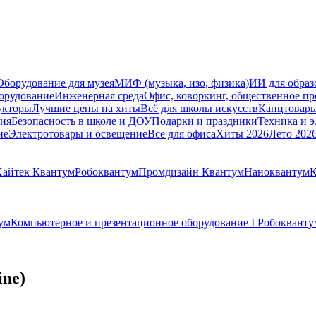
Оборудование для музея
МИФ (музыка, изо, физика)
ИИ для образ
орудование
Инженерная среда
Офис, коворкинг, общественное пр
укторы
Лучшие цены на хиты
Всё для школы искусств
Канцтовар
мия
Безопасность в школе и ДОУ
Подарки и праздники
Техника и 
ие
Электротовары и освещение
Все для офиса
Хиты 2026
Лето 202
Хайтек Квантум
Робоквантум
Промдизайн Квантум
Наноквантум
К
ум
Компьютерное и презентационное оборудование I Робокванту
ine)