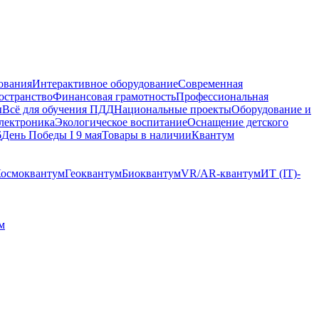
ования
Интерактивное оборудование
Современная
остранство
Финансовая грамотность
Профессиональная
ы
Всё для обучения ПДД
Национальные проекты
Оборудование и
электроника
Экологическое воспитание
Оснащение детского
6
День Победы I 9 мая
Товары в наличии
Квантум
осмоквантум
Геоквантум
Биоквантум
VR/AR-квантум
ИТ (IT)-
м