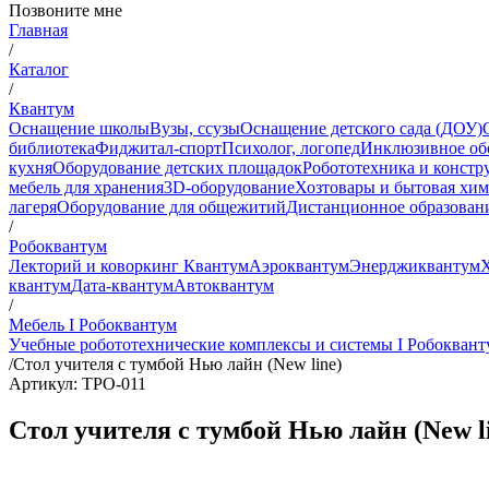
Позвоните мне
Главная
/
Каталог
/
Квантум
Оснащение школы
Вузы, ссузы
Оснащение детского сада (ДОУ)
библиотека
Фиджитал-спорт
Психолог, логопед
Инклюзивное об
кухня
Оборудование детских площадок
Робототехника и констр
мебель для хранения
3D-оборудование
Хозтовары и бытовая хи
лагеря
Оборудование для общежитий
Дистанционное образован
/
Робоквантум
Лекторий и коворкинг Квантум
Аэроквантум
Энерджиквантум
квантум
Дата-квантум
Автоквантум
/
Мебель I Робоквантум
Учебные робототехнические комплексы и системы I Робоквант
/
Стол учителя с тумбой Нью лайн (New line)
Артикул: ТРО-011
Стол учителя с тумбой Нью лайн (New l