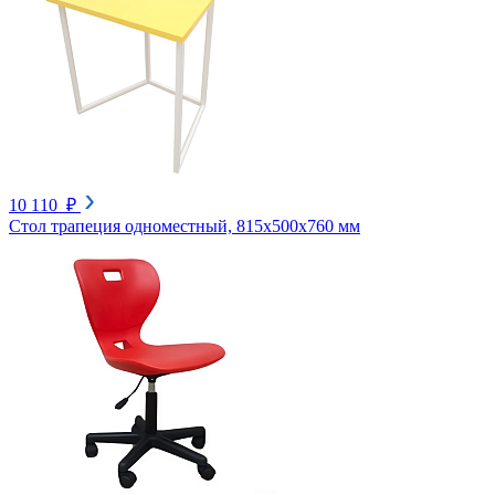
10 110 ₽
Стол трапеция одноместный, 815х500х760 мм