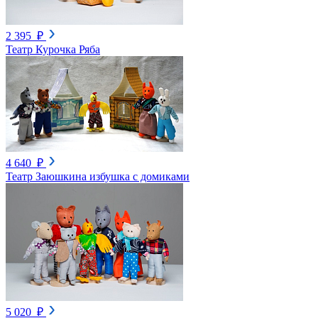
2 395 ₽
Театр Курочка Ряба
4 640 ₽
Театр Заюшкина избушка с домиками
5 020 ₽