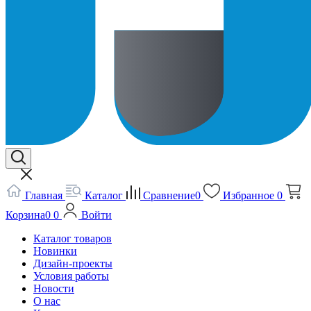
Главная
Каталог
Сравнение
0
Избранное
0
Корзина
0
0
Войти
Каталог товаров
Новинки
Дизайн-проекты
Условия работы
Новости
О нас