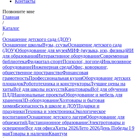
Контакты
Позвоните мне
Главная
/
Каталог
/
Оснащение детского сада (ДОУ)
Оснащение школы
Вузы, ссузы
Оснащение детского сада
(ДОУ)
Оборудование для музея
МИФ (музыка, изо, физика)
ИИ
для образования
Интерактивное оборудование
Современная
библиотека
Фиджитал-спорт
Психолог, логопед
Инклюзивное
оборудование
Инженерная среда
Офис, коворкинг,
общественное пространство
Финансовая
грамотность
Профессиональная кухня
Оборудование детских
площадок
Робототехника и конструкторы
Лучшие цены на
хиты
Всё для школы искусств
Канцтовары
Всё для обучения
ПДД
Национальные проекты
Оборудование и мебель для
хранения
3D-оборудование
Хозтовары и бытовая
химия
Безопасность в школе и ДОУ
Подарки и
праздники
Техника и электроника
Экологическое
воспитание
Оснащение детского лагеря
Оборудование для
общежитий
Дистанционное образование
Электротовары и
освещение
Все для офиса
Хиты 2026
Лето 2026
День Победы I 9
мая
Товары в наличии
Квантум