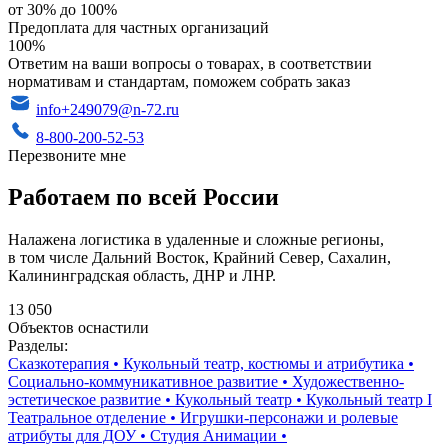
от 30% до 100%
Предоплата для частных организаций
100%
Ответим на ваши вопросы о товарах, в соответствии
нормативам и стандартам, поможем собрать заказ
info+249079@n-72.ru
8-800-200-52-53
Перезвоните мне
Работаем по всей России
Налажена логистика в удаленные и сложные регионы,
в том числе Дальний Восток, Крайний Север, Сахалин,
Калининградская область, ДНР и ЛНР.
13 050
Объектов оснастили
Разделы:
Сказкотерапия
•
Кукольный театр, костюмы и атрибутика
•
Социально-коммуникативное развитие
•
Художественно-
эстетическое развитие
•
Кукольный театр
•
Кукольный театр I
Театральное отделение
•
Игрушки-персонажи и ролевые
атрибуты для ДОУ
•
Студия Анимации
•