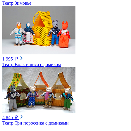
Театр Зимовье
1 995 ₽
Театр Волк и лиса с домиком
4 845 ₽
Театр Три поросенка с домиками