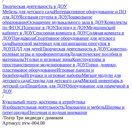
/
Творческая деятельность в ДОУ
Мебель для детского сада
Интерактивное оборудование и ПО
для ДОУ
Ясельная группа в ДОУ
Дошкольное
образование
Оснащение музыкального зала в ДОУ
Комплекты
по ФГОС
Психолог в ДОУ
Логопед в ДОУ
Медицинский
кабинет в ДОУ
Сенсорная комната в ДОУ
Соляная комната в
ДОУ
Предшкола
Спортивное оборудование для детского
сада
Выносной материал для организации прогулок в
ДОУ
ПДД для детей
Творческая деятельность в ДОУ
Сюжетно-
ролевые игры и профориентация
Дидактические пособия и
материалы
Уголки и игровые зоны
Конструкторы и
пространственное моделирование в ДОУ
Горки, домики,
пластиковое оборудование
Игровые панели и
бизиборды
Игрушки и игровые наборы
Мягкие модули для
детского сада
Стенды для детского сада
Мягкий инвентарь в
детский сад
Пищеблок для ДОУ
Оборудование для прачечной в
ДОУ
/
Кукольный театр, костюмы и атрибутика
Изобразительная деятельность
Декорации и мебель
Ширмы и
перегородки
Песочная и водная анимация
/
Театр Три медведя с домиком
Артикул: nvw-004.08