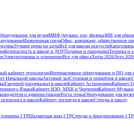
Оборудование для музея
МИФ (музыка, изо, физика)
ИИ для образ
орудование
Инженерная среда
Офис, коворкинг, общественное пр
укторы
Лучшие цены на хиты
Всё для школы искусств
Канцтовар
мия
Безопасность в школе и ДОУ
Подарки и праздники
Техника и 
ие
Электротовары и освещение
Все для офиса
Хиты 2026
Лето 202
ый кабинет технологии
Интерактивное оборудование и ПО для
ет Начальной школы
Актовый зал
Столовая и пищеблок в школе
О
ски
Гардероб (раздевалка) в школе
Кабинет Астрономии
Кабинет Г
транного Языка
Кабинет ИЗО, МХК и Черчения
Кабинет Музыки
уководителя и администрации
Роста точка
Оборудование для музе
 психолога в школе
Кабинет логопеда в школе
Стенды в школу
 торшеры I ТР
Шахматная зона I ТР
Стенды и брендирование I ТР