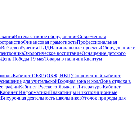
ования
Интерактивное оборудование
Современная
остранство
Финансовая грамотность
Профессиональная
ы
Всё для обучения ПДД
Национальные проекты
Оборудование и
электроника
Экологическое воспитание
Оснащение детского
6
День Победы I 9 мая
Товары в наличии
Квантум
 школы
Кабинет ОБЗР (ОБЖ, НВП)
Современный кабинет
снащение для учительской
Входная зона и холл
Зона отдыха в
еографии
Кабинет Русского Языка и Литературы
Кабинет
Кабинет Информатики
Плакатницы и экспозиционные
я
Внеурочная деятельность школьников
Уголок природы для