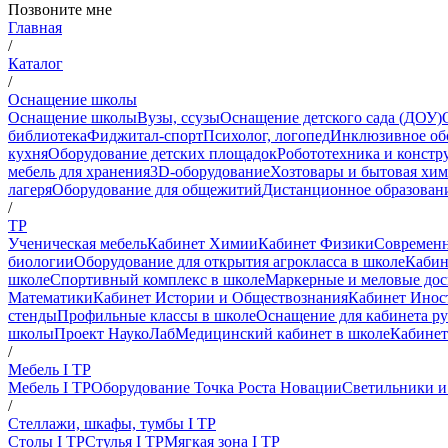
Позвоните мне
Главная
/
Каталог
/
Оснащение школы
Оснащение школы
Вузы, ссузы
Оснащение детского сада (ДОУ)
библиотека
Фиджитал-спорт
Психолог, логопед
Инклюзивное об
кухня
Оборудование детских площадок
Робототехника и констр
мебель для хранения
3D-оборудование
Хозтовары и бытовая хи
лагеря
Оборудование для общежитий
Дистанционное образован
/
ТР
Ученическая мебель
Кабинет Химии
Кабинет Физики
Современн
биологии
Оборудование для открытия агрокласса в школе
Кабин
школе
Спортивный комплекс в школе
Маркерные и меловые до
Математики
Кабинет Истории и Обществознания
Кабинет Инос
стенды
Профильные классы в школе
Оснащение для кабинета р
школы
Проект НаукоЛаб
Медицинский кабинет в школе
Кабинет
/
Мебель I ТР
Мебель I ТР
Оборудование Точка Роста Новации
Светильники и
/
Стеллажи, шкафы, тумбы I ТР
Столы I ТР
Стулья I ТР
Мягкая зона I ТР